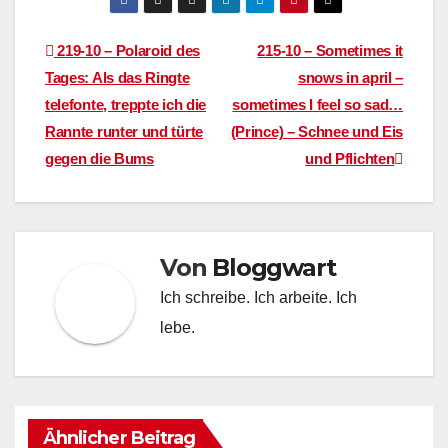
Beitragsnavigation
219-10 – Polaroid des
215-10 – Sometimes it
Tages: Als das Ringte
snows in april –
telefonte, treppte ich die
sometimes I feel so sad…
Rannte runter und türte
(Prince) – Schnee und Eis
gegen die Bums
und Pflichten
Von
Bloggwart
Ich schreibe. Ich arbeite. Ich
lebe.
Ähnlicher Beitrag