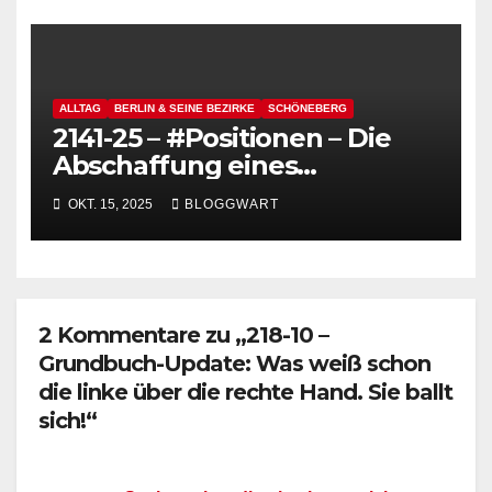
Bauaktenarchiv
ALLTAG
BERLIN & SEINE BEZIRKE
SCHÖNEBERG
2141-25 – #Positionen – Die
Abschaffung eines
funktionierenden
OKT. 15, 2025
BLOGGWART
Deutschlands – heute: BSR
Orangen
2 Kommentare zu „218-10 –
Grundbuch-Update: Was weiß schon
die linke über die rechte Hand. Sie ballt
sich!“