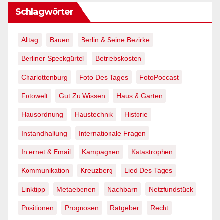
Schlagwörter
Alltag
Bauen
Berlin & Seine Bezirke
Berliner Speckgürtel
Betriebskosten
Charlottenburg
Foto Des Tages
FotoPodcast
Fotowelt
Gut Zu Wissen
Haus & Garten
Hausordnung
Haustechnik
Historie
Instandhaltung
Internationale Fragen
Internet & Email
Kampagnen
Katastrophen
Kommunikation
Kreuzberg
Lied Des Tages
Linktipp
Metaebenen
Nachbarn
Netzfundstück
Positionen
Prognosen
Ratgeber
Recht