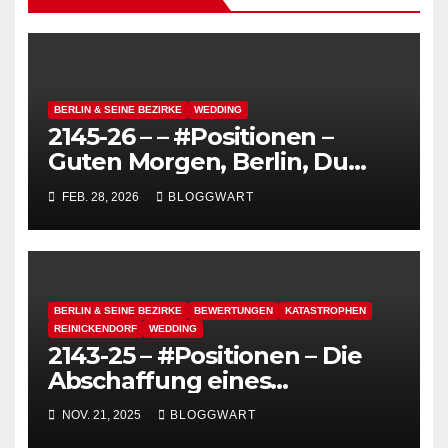
BERLIN & SEINE BEZIRKE
WEDDING
2145-26 – – #Positionen –
Guten Morgen, Berlin, Du
kannst so hässlich sein,
FEB. 28, 2026
BLOGGWART
schmutzig und grau – Die
Hitlerei
BERLIN & SEINE BEZIRKE
BEWERTUNGEN
KATASTROPHEN
REINICKENDORF
WEDDING
2143-25 – #Positionen – Die
Abschaffung eines
funktionierenden
NOV. 21, 2025
BLOGGWART
Deutschlands, heute: Das