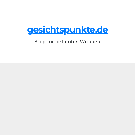
Zum
So.. Juni 21st, 2026
Inhalt
springen
gesichtspunkte.de
Blog für betreutes Wohnen