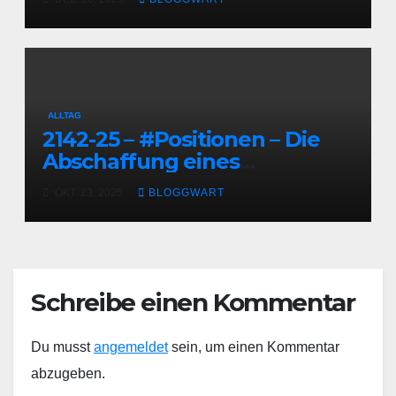
ALLTAG
2142-25 – #Positionen – Die
Abschaffung eines
funktionierenden
OKT. 23, 2025
BLOGGWART
Deutschlands – heute:
Milieuschutz
Schreibe einen Kommentar
Du musst
angemeldet
sein, um einen Kommentar
abzugeben.