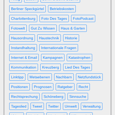
Berliner Speckgürtel
Betriebskosten
Charlottenburg
Foto Des Tages
FotoPodcast
Fotowelt
Gut Zu Wissen
Haus & Garten
Hausordnung
Haustechnik
Historie
Instandhaltung
Internationale Fragen
Internet & Email
Kampagnen
Katastrophen
Kommunikation
Kreuzberg
Lied Des Tages
Linktipp
Metaebenen
Nachbarn
Netzfundstück
Positionen
Prognosen
Ratgeber
Recht
Rechtsprechung
Schöneberg
Sinnsuche
Tageslied
Tweet
Twitter
Umwelt
Verwaltung