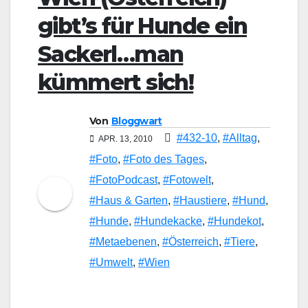
gibt’s für Hunde ein
Sackerl…man
kümmert sich!
Von
Bloggwart
#432-10
,
#Alltag
,
APR. 13, 2010
#Foto
,
#Foto des Tages
,
#FotoPodcast
,
#Fotowelt
,
#Haus & Garten
,
#Haustiere
,
#Hund
,
#Hunde
,
#Hundekacke
,
#Hundekot
,
#Metaebenen
,
#Österreich
,
#Tiere
,
#Umwelt
,
#Wien