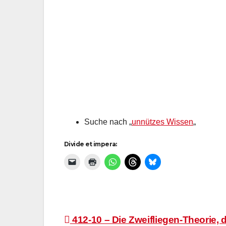
Suche nach „
unnützes Wissen
„
Divide et impera:
Beitragsnavigation
412-10 – Die Zweifliegen-Theorie, 