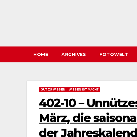
HOME
ARCHIVES
FOTOWELT
GUT ZU WISSEN
WISSEN IST MACHT
402-10 – Unnütze
März, die saison
der Jahreskalend