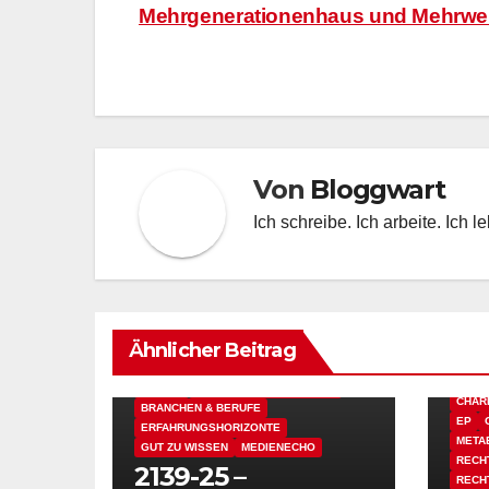
Mehrgenerationenhaus und Mehrwe
Von
Bloggwart
Ich schreibe. Ich arbeite. Ich l
Ähnlicher Beitrag
BERLI
ALLTAG
BERLIN & SEINE BEZIRKE
CHAR
BRANCHEN & BERUFE
EP
ERFAHRUNGSHORIZONTE
META
GUT ZU WISSEN
MEDIENECHO
RECH
2139-25 –
RECH