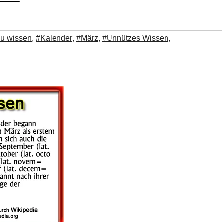
zu wissen
,
#Kalender
,
#März
,
#Unnützes Wissen
,