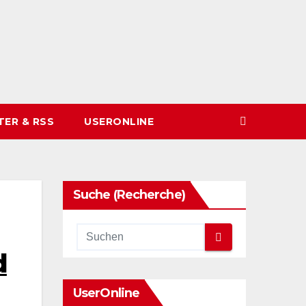
TER & RSS
USERONLINE
Suche (Recherche)
d
UserOnline