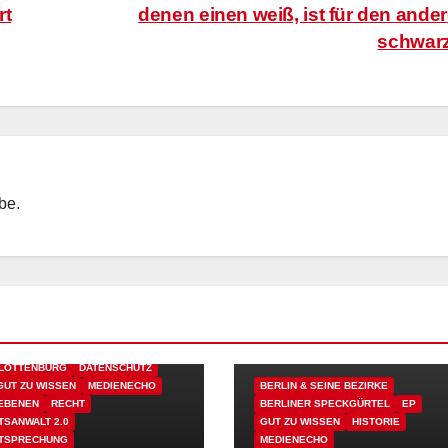
rt
denen einen weiß, ist für den ande
schwarz
ebe.
N & SEINE BEZIRKE
LOTTENBURG
DATENSCHUTZ
GUT ZU WISSEN
MEDIENECHO
BERLIN & SEINE BEZIRKE
EBENEN
RECHT
BERLINER SPECKGÜRTEL
EP
TSANWALT 2.0
GUT ZU WISSEN
HISTORIE
TSPRECHUNG
MEDIENECHO