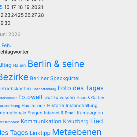
15
16
17
18
19
20
21
22
23
24
25
26
27
28
29
30
uni 2026
 Feb.
chlagwörter
Berlin & seine
lltag
Bauen
Bezirke
Berliner Speckgürtel
Foto des Tages
etriebskosten
Charlottenburg
Fotowelt
Gut zu wissen
Haus & Garten
otoPodcast
Historie
Instandhaltung
Haustechnik
ausordnung
Kampagnen
nternationale Fragen
Internet & Email
Lied
Kommunikation
Kreuzberg
atastrophen
Metaebenen
des Tages
Linktipp