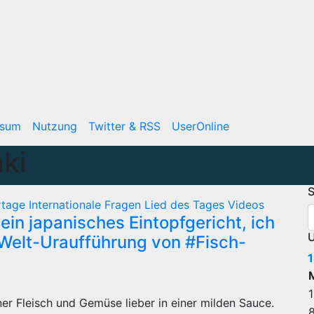
ssum
Nutzung
Twitter & RSS
UserOnline
ki
S
rtage
Internationale Fragen
Lied des Tages
Videos
 ein japanisches Eintopfgericht, ich
U
! Welt-Uraufführung von #Fisch-
1
1
er Fleisch und Gemüse lieber in einer milden Sauce.