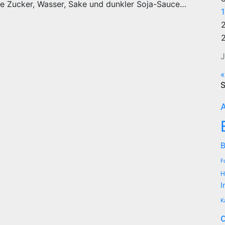
rise Zucker, Wasser, Sake und dunkler Soja-Sauce…
J
«
S
A
B
F
H
I
K