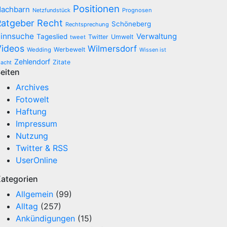
Positionen
achbarn
Netzfundstück
Prognosen
Recht
Ratgeber
Schöneberg
Rechtsprechung
innsuche
Verwaltung
Tageslied
Twitter
Umwelt
tweet
Videos
Wilmersdorf
Werbewelt
Wedding
Wissen ist
Zehlendorf
Zitate
acht
eiten
Archives
Fotowelt
Haftung
Impressum
Nutzung
Twitter & RSS
UserOnline
ategorien
Allgemein
(99)
Alltag
(257)
Ankündigungen
(15)