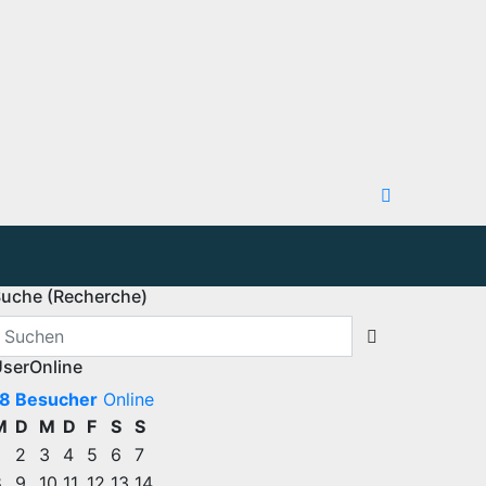
uche (Recherche)
serOnline
8 Besucher
Online
M
D
M
D
F
S
S
2
3
4
5
6
7
8
9
10
11
12
13
14