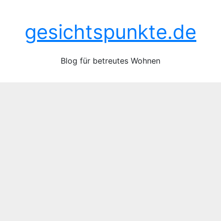
Zum
Sa.. Juni 20th, 2026
Inhalt
gesichtspunkte.de
springen
Blog für betreutes Wohnen