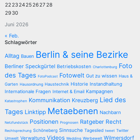
22
23
24
25
26
27
28
29
30
Juni 2026
« Feb.
Schlagwörter
Berlin & seine Bezirke
Alltag
Bauen
Foto
Berliner Speckgürtel
Betriebskosten
Charlottenburg
des Tages
Fotowelt
Gut zu wissen
Haus &
FotoPodcast
Historie
Instandhaltung
Garten
Haustechnik
Hausordnung
Kampagnen
Internationale Fragen
Internet & Email
Lied des
Kommunikation
Kreuzberg
Katastrophen
Metaebenen
Tages
Linktipp
Nachbarn
Positionen
Recht
Ratgeber
Netzfundstück
Prognosen
Sinnsuche
Schöneberg
Tageslied
Twitter
Rechtsprechung
tweet
Videos
Wilmersdorf
Verwaltung
Umwelt
Werbewelt
Wedding