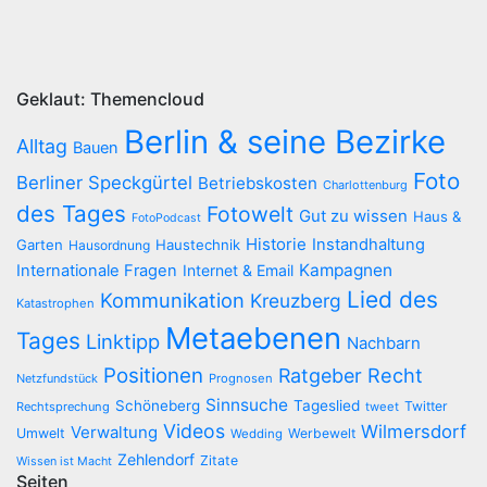
Geklaut: Themencloud
Berlin & seine Bezirke
Alltag
Bauen
Foto
Berliner Speckgürtel
Betriebskosten
Charlottenburg
des Tages
Fotowelt
Gut zu wissen
Haus &
FotoPodcast
Historie
Instandhaltung
Garten
Haustechnik
Hausordnung
Kampagnen
Internationale Fragen
Internet & Email
Lied des
Kommunikation
Kreuzberg
Katastrophen
Metaebenen
Tages
Linktipp
Nachbarn
Positionen
Recht
Ratgeber
Netzfundstück
Prognosen
Sinnsuche
Schöneberg
Tageslied
Twitter
Rechtsprechung
tweet
Videos
Wilmersdorf
Verwaltung
Umwelt
Werbewelt
Wedding
Zehlendorf
Zitate
Wissen ist Macht
Seiten