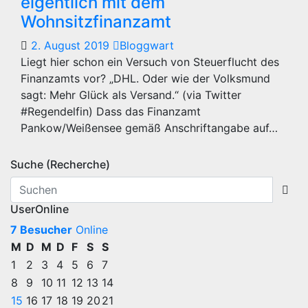
eigentlich mit dem
Wohnsitzfinanzamt
2. August 2019
Bloggwart
Liegt hier schon ein Versuch von Steuerflucht des
Finanzamts vor? „DHL. Oder wie der Volksmund
sagt: Mehr Glück als Versand.“ (via Twitter
#Regendelfin) Dass das Finanzamt
Pankow/Weißensee gemäß Anschriftangabe auf…
Suche (Recherche)
UserOnline
7 Besucher
Online
M
D
M
D
F
S
S
1
2
3
4
5
6
7
8
9
10
11
12
13
14
15
16
17
18
19
20
21