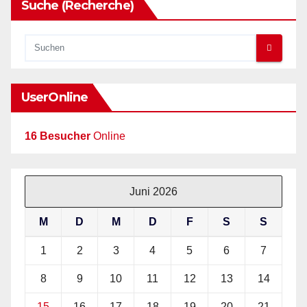
Suche (Recherche)
UserOnline
16 Besucher
Online
Juni 2026
M
D
M
D
F
S
S
1
2
3
4
5
6
7
8
9
10
11
12
13
14
15
16
17
18
19
20
21