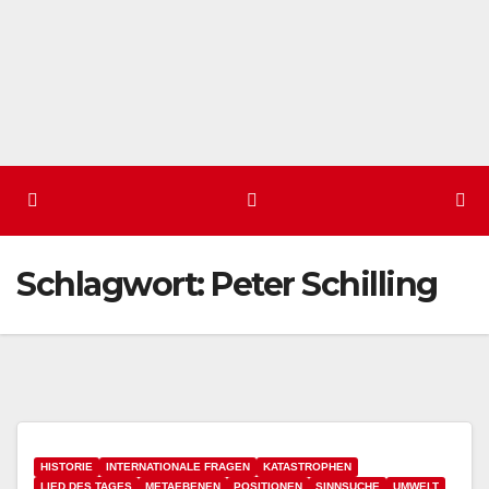
Schlagwort:
Peter Schilling
HISTORIE
INTERNATIONALE FRAGEN
KATASTROPHEN
LIED DES TAGES
METAEBENEN
POSITIONEN
SINNSUCHE
UMWELT