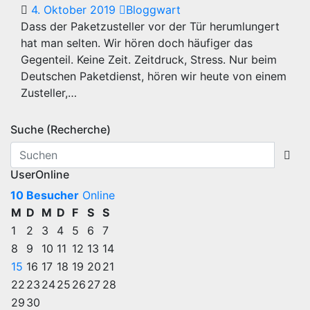
4. Oktober 2019
Bloggwart
Dass der Paketzusteller vor der Tür herumlungert
hat man selten. Wir hören doch häufiger das
Gegenteil. Keine Zeit. Zeitdruck, Stress. Nur beim
Deutschen Paketdienst, hören wir heute von einem
Zusteller,…
Suche (Recherche)
UserOnline
10 Besucher
Online
M
D
M
D
F
S
S
1
2
3
4
5
6
7
8
9
10
11
12
13
14
15
16
17
18
19
20
21
22
23
24
25
26
27
28
29
30