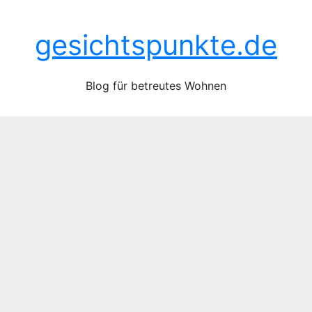
Zum
Sa.. Juni 20th, 2026
Inhalt
gesichtspunkte.de
springen
Blog für betreutes Wohnen