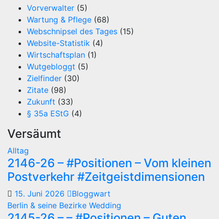
Vorverwalter
(5)
Wartung & Pflege
(68)
Webschnipsel des Tages
(15)
Website-Statistik
(4)
Wirtschaftsplan
(1)
Wutgebloggt
(5)
Zielfinder
(30)
Zitate
(98)
Zukunft
(33)
§ 35a EStG
(4)
Versäumt
Alltag
2146-26 – #Positionen – Vom kleinen
Postverkehr #Zeitgeistdimensionen
15. Juni 2026
Bloggwart
Berlin & seine Bezirke
Wedding
2145-26 – – #Positionen – Guten