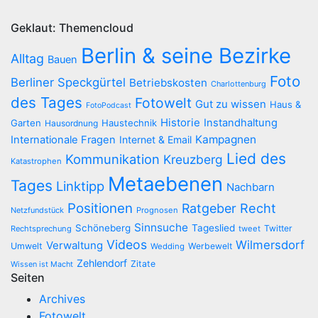
Geklaut: Themencloud
Berlin & seine Bezirke
Alltag
Bauen
Foto
Berliner Speckgürtel
Betriebskosten
Charlottenburg
des Tages
Fotowelt
Gut zu wissen
Haus &
FotoPodcast
Historie
Instandhaltung
Garten
Haustechnik
Hausordnung
Kampagnen
Internationale Fragen
Internet & Email
Lied des
Kommunikation
Kreuzberg
Katastrophen
Metaebenen
Tages
Linktipp
Nachbarn
Positionen
Recht
Ratgeber
Netzfundstück
Prognosen
Sinnsuche
Schöneberg
Tageslied
Twitter
Rechtsprechung
tweet
Videos
Wilmersdorf
Verwaltung
Umwelt
Werbewelt
Wedding
Zehlendorf
Zitate
Wissen ist Macht
Seiten
Archives
Fotowelt