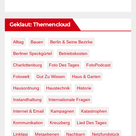
Geklaut: Themencloud
Alltag
Bauen
Berlin & Seine Bezirke
Berliner Speckgürtel
Betriebskosten
Charlottenburg
Foto Des Tages
FotoPodcast
Fotowelt
Gut Zu Wissen
Haus & Garten
Hausordnung
Haustechnik
Historie
Instandhaltung
Internationale Fragen
Internet & Email
Kampagnen
Katastrophen
Kommunikation
Kreuzberg
Lied Des Tages
Linktipp
Metaebenen
Nachbarn
Netzfundstück