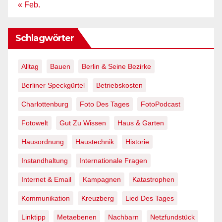
« Feb.
Schlagwörter
Alltag
Bauen
Berlin & Seine Bezirke
Berliner Speckgürtel
Betriebskosten
Charlottenburg
Foto Des Tages
FotoPodcast
Fotowelt
Gut Zu Wissen
Haus & Garten
Hausordnung
Haustechnik
Historie
Instandhaltung
Internationale Fragen
Internet & Email
Kampagnen
Katastrophen
Kommunikation
Kreuzberg
Lied Des Tages
Linktipp
Metaebenen
Nachbarn
Netzfundstück