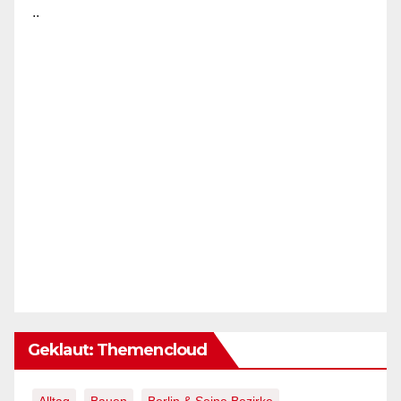
..
Geklaut: Themencloud
Alltag
Bauen
Berlin & Seine Bezirke