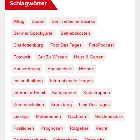
Schlagwörter
Alltag
Bauen
Berlin & Seine Bezirke
Berliner Speckgürtel
Betriebskosten
Charlottenburg
Foto Des Tages
FotoPodcast
Fotowelt
Gut Zu Wissen
Haus & Garten
Hausordnung
Haustechnik
Historie
Instandhaltung
Internationale Fragen
Internet & Email
Kampagnen
Katastrophen
Kommunikation
Kreuzberg
Lied Des Tages
Linktipp
Metaebenen
Nachbarn
Netzfundstück
Positionen
Prognosen
Ratgeber
Recht
Rechtsprechung
Schöneberg
Sinnsuche