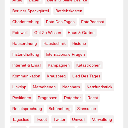
Berliner Speckgürtel
Betriebskosten
Charlottenburg
Foto Des Tages
FotoPodcast
Fotowelt
Gut Zu Wissen
Haus & Garten
Hausordnung
Haustechnik
Historie
Instandhaltung
Internationale Fragen
Internet & Email
Kampagnen
Katastrophen
Kommunikation
Kreuzberg
Lied Des Tages
Linktipp
Metaebenen
Nachbarn
Netzfundstück
Positionen
Prognosen
Ratgeber
Recht
Rechtsprechung
Schöneberg
Sinnsuche
Tageslied
Tweet
Twitter
Umwelt
Verwaltung