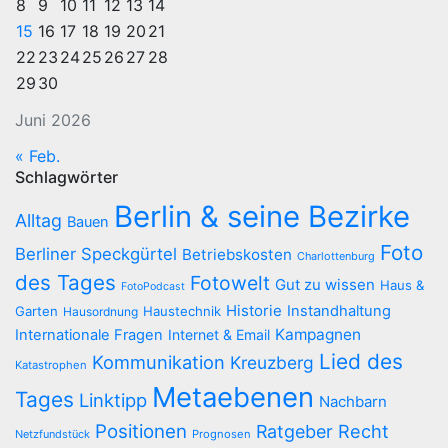
8
9
10
11
12
13
14
15
16
17
18
19
20
21
22
23
24
25
26
27
28
29
30
Juni 2026
« Feb.
Schlagwörter
Berlin & seine Bezirke
Alltag
Bauen
Foto
Berliner Speckgürtel
Betriebskosten
Charlottenburg
des Tages
Fotowelt
Gut zu wissen
Haus &
FotoPodcast
Historie
Instandhaltung
Garten
Haustechnik
Hausordnung
Kampagnen
Internationale Fragen
Internet & Email
Lied des
Kommunikation
Kreuzberg
Katastrophen
Metaebenen
Tages
Linktipp
Nachbarn
Positionen
Recht
Ratgeber
Netzfundstück
Prognosen