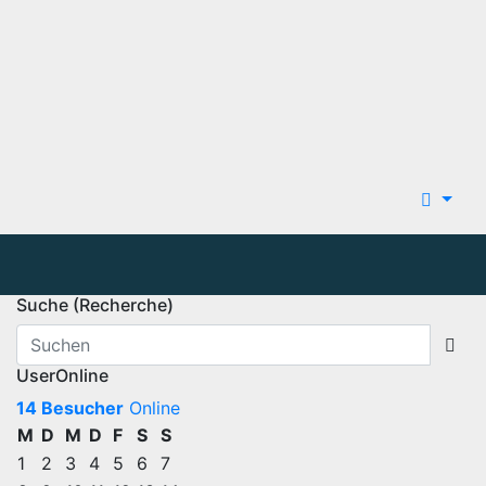
Suche (Recherche)
UserOnline
14 Besucher
Online
M
D
M
D
F
S
S
1
2
3
4
5
6
7