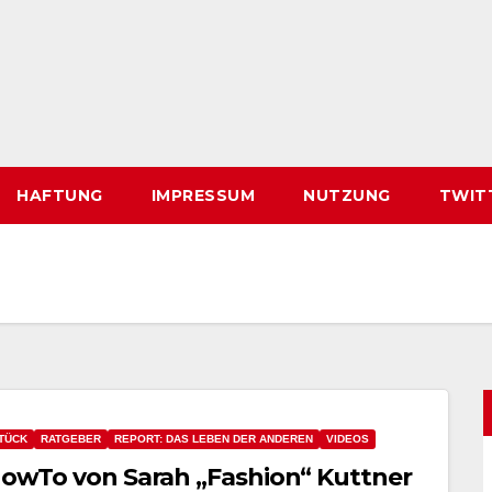
HAFTUNG
IMPRESSUM
NUTZUNG
TWIT
TÜCK
RATGEBER
REPORT: DAS LEBEN DER ANDEREN
VIDEOS
#HowTo von Sarah „Fashion“ Kuttner