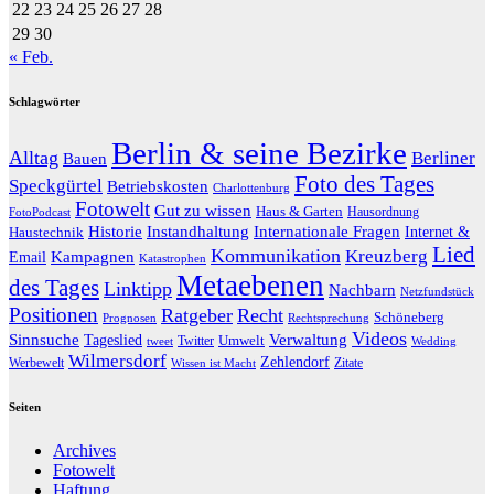
22
23
24
25
26
27
28
29
30
« Feb.
Schlagwörter
Berlin & seine Bezirke
Alltag
Berliner
Bauen
Foto des Tages
Speckgürtel
Betriebskosten
Charlottenburg
Fotowelt
Gut zu wissen
Haus & Garten
Hausordnung
FotoPodcast
Historie
Instandhaltung
Internationale Fragen
Internet &
Haustechnik
Lied
Kommunikation
Kreuzberg
Kampagnen
Email
Katastrophen
Metaebenen
des Tages
Linktipp
Nachbarn
Netzfundstück
Positionen
Ratgeber
Recht
Schöneberg
Prognosen
Rechtsprechung
Videos
Sinnsuche
Verwaltung
Tageslied
Twitter
Umwelt
tweet
Wedding
Wilmersdorf
Zehlendorf
Werbewelt
Zitate
Wissen ist Macht
Seiten
Archives
Fotowelt
Haftung