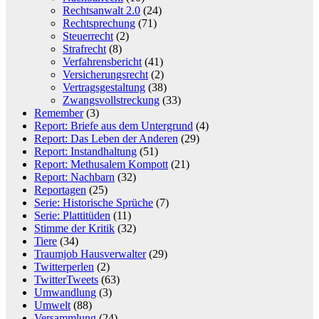
Rechtsanwalt 2.0
(24)
Rechtsprechung
(71)
Steuerrecht
(2)
Strafrecht
(8)
Verfahrensbericht
(41)
Versicherungsrecht
(2)
Vertragsgestaltung
(38)
Zwangsvollstreckung
(33)
Remember
(3)
Report: Briefe aus dem Untergrund
(4)
Report: Das Leben der Anderen
(29)
Report: Instandhaltung
(51)
Report: Methusalem Kompott
(21)
Report: Nachbarn
(32)
Reportagen
(25)
Serie: Historische Sprüche
(7)
Serie: Plattitüden
(11)
Stimme der Kritik
(32)
Tiere
(34)
Traumjob Hausverwalter
(29)
Twitterperlen
(2)
TwitterTweets
(63)
Umwandlung
(3)
Umwelt
(88)
Versammlung
(24)