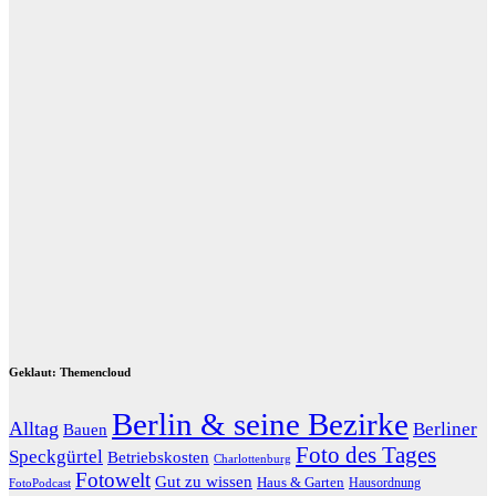
Geklaut: Themencloud
Berlin & seine Bezirke
Alltag
Berliner
Bauen
Foto des Tages
Speckgürtel
Betriebskosten
Charlottenburg
Fotowelt
Gut zu wissen
Haus & Garten
Hausordnung
FotoPodcast