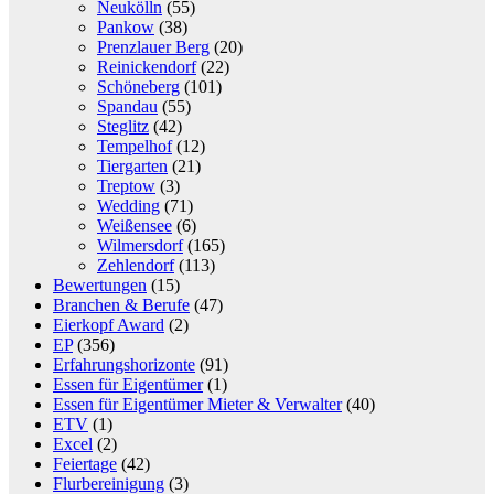
Neukölln
(55)
Pankow
(38)
Prenzlauer Berg
(20)
Reinickendorf
(22)
Schöneberg
(101)
Spandau
(55)
Steglitz
(42)
Tempelhof
(12)
Tiergarten
(21)
Treptow
(3)
Wedding
(71)
Weißensee
(6)
Wilmersdorf
(165)
Zehlendorf
(113)
Bewertungen
(15)
Branchen & Berufe
(47)
Eierkopf Award
(2)
EP
(356)
Erfahrungshorizonte
(91)
Essen für Eigentümer
(1)
Essen für Eigentümer Mieter & Verwalter
(40)
ETV
(1)
Excel
(2)
Feiertage
(42)
Flurbereinigung
(3)