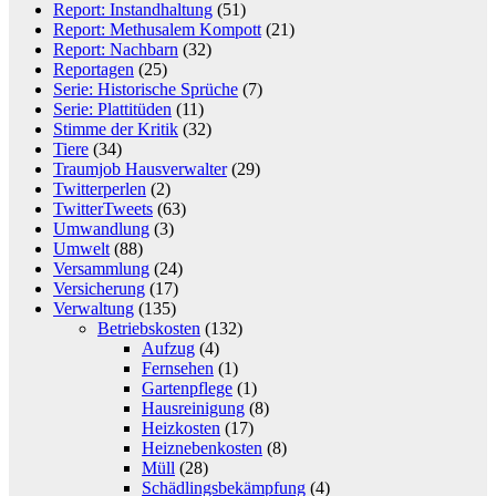
Report: Instandhaltung
(51)
Report: Methusalem Kompott
(21)
Report: Nachbarn
(32)
Reportagen
(25)
Serie: Historische Sprüche
(7)
Serie: Plattitüden
(11)
Stimme der Kritik
(32)
Tiere
(34)
Traumjob Hausverwalter
(29)
Twitterperlen
(2)
TwitterTweets
(63)
Umwandlung
(3)
Umwelt
(88)
Versammlung
(24)
Versicherung
(17)
Verwaltung
(135)
Betriebskosten
(132)
Aufzug
(4)
Fernsehen
(1)
Gartenpflege
(1)
Hausreinigung
(8)
Heizkosten
(17)
Heiznebenkosten
(8)
Müll
(28)
Schädlingsbekämpfung
(4)