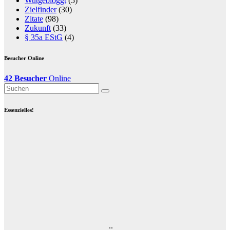
Wutgebloggt
(5)
Zielfinder
(30)
Zitate
(98)
Zukunft
(33)
§ 35a EStG
(4)
Besucher Online
42 Besucher
Online
Essenzielles!
..