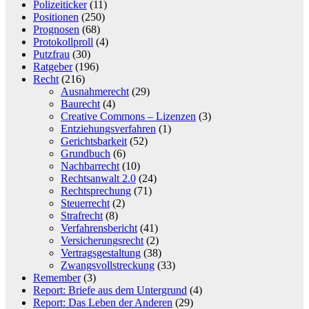
Polizeiticker
(11)
Positionen
(250)
Prognosen
(68)
Protokollproll
(4)
Putzfrau
(30)
Ratgeber
(196)
Recht
(216)
Ausnahmerecht
(29)
Baurecht
(4)
Creative Commons – Lizenzen
(3)
Entziehungsverfahren
(1)
Gerichtsbarkeit
(52)
Grundbuch
(6)
Nachbarrecht
(10)
Rechtsanwalt 2.0
(24)
Rechtsprechung
(71)
Steuerrecht
(2)
Strafrecht
(8)
Verfahrensbericht
(41)
Versicherungsrecht
(2)
Vertragsgestaltung
(38)
Zwangsvollstreckung
(33)
Remember
(3)
Report: Briefe aus dem Untergrund
(4)
Report: Das Leben der Anderen
(29)