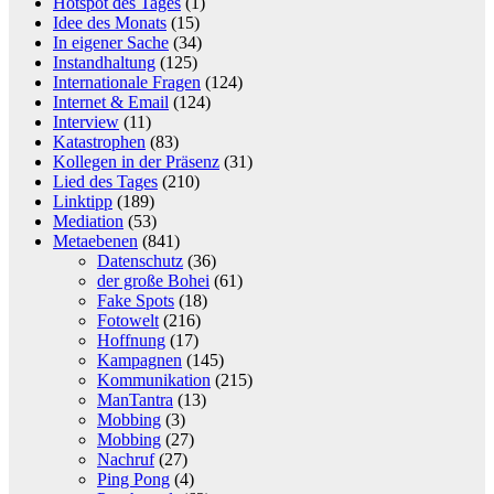
Hotspot des Tages
(1)
Idee des Monats
(15)
In eigener Sache
(34)
Instandhaltung
(125)
Internationale Fragen
(124)
Internet & Email
(124)
Interview
(11)
Katastrophen
(83)
Kollegen in der Präsenz
(31)
Lied des Tages
(210)
Linktipp
(189)
Mediation
(53)
Metaebenen
(841)
Datenschutz
(36)
der große Bohei
(61)
Fake Spots
(18)
Fotowelt
(216)
Hoffnung
(17)
Kampagnen
(145)
Kommunikation
(215)
ManTantra
(13)
Mobbing
(3)
Mobbing
(27)
Nachruf
(27)
Ping Pong
(4)