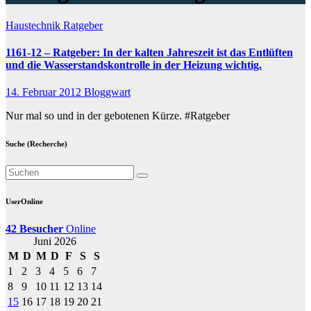
Haustechnik
Ratgeber
1161-12 – Ratgeber: In der kalten Jahreszeit ist das Entlüften
und die Wasserstandskontrolle in der Heizung wichtig.
14. Februar 2012
Bloggwart
Nur mal so und in der gebotenen Kürze. #Ratgeber
Suche (Recherche)
UserOnline
42 Besucher
Online
Juni 2026
M
D
M
D
F
S
S
1
2
3
4
5
6
7
8
9
10
11
12
13
14
15
16
17
18
19
20
21