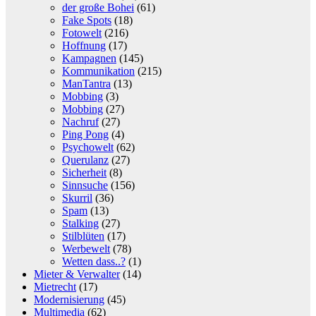
der große Bohei
(61)
Fake Spots
(18)
Fotowelt
(216)
Hoffnung
(17)
Kampagnen
(145)
Kommunikation
(215)
ManTantra
(13)
Mobbing
(3)
Mobbing
(27)
Nachruf
(27)
Ping Pong
(4)
Psychowelt
(62)
Querulanz
(27)
Sicherheit
(8)
Sinnsuche
(156)
Skurril
(36)
Spam
(13)
Stalking
(27)
Stilblüten
(17)
Werbewelt
(78)
Wetten dass..?
(1)
Mieter & Verwalter
(14)
Mietrecht
(17)
Modernisierung
(45)
Multimedia
(62)