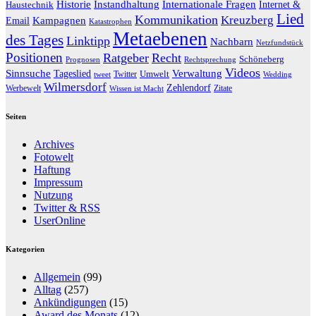
Historie
Instandhaltung
Internationale Fragen
Internet &
Haustechnik
Lied
Kommunikation
Kreuzberg
Kampagnen
Email
Katastrophen
Metaebenen
des Tages
Linktipp
Nachbarn
Netzfundstück
Positionen
Ratgeber
Recht
Schöneberg
Prognosen
Rechtsprechung
Videos
Sinnsuche
Verwaltung
Tageslied
Twitter
Umwelt
tweet
Wedding
Wilmersdorf
Zehlendorf
Werbewelt
Zitate
Wissen ist Macht
Seiten
Archives
Fotowelt
Haftung
Impressum
Nutzung
Twitter & RSS
UserOnline
Kategorien
Allgemein
(99)
Alltag
(257)
Ankündigungen
(15)
Award des Monats
(12)