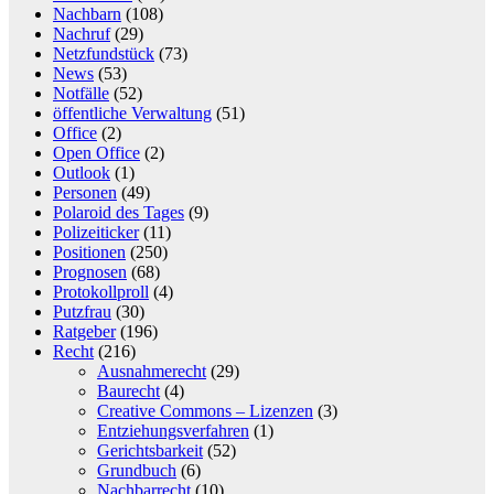
Nachbarn
(108)
Nachruf
(29)
Netzfundstück
(73)
News
(53)
Notfälle
(52)
öffentliche Verwaltung
(51)
Office
(2)
Open Office
(2)
Outlook
(1)
Personen
(49)
Polaroid des Tages
(9)
Polizeiticker
(11)
Positionen
(250)
Prognosen
(68)
Protokollproll
(4)
Putzfrau
(30)
Ratgeber
(196)
Recht
(216)
Ausnahmerecht
(29)
Baurecht
(4)
Creative Commons – Lizenzen
(3)
Entziehungsverfahren
(1)
Gerichtsbarkeit
(52)
Grundbuch
(6)
Nachbarrecht
(10)