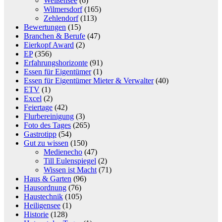
Weißensee
(6)
Wilmersdorf
(165)
Zehlendorf
(113)
Bewertungen
(15)
Branchen & Berufe
(47)
Eierkopf Award
(2)
EP
(356)
Erfahrungshorizonte
(91)
Essen für Eigentümer
(1)
Essen für Eigentümer Mieter & Verwalter
(40)
ETV
(1)
Excel
(2)
Feiertage
(42)
Flurbereinigung
(3)
Foto des Tages
(265)
Gastrotipp
(54)
Gut zu wissen
(150)
Medienecho
(47)
Till Eulenspiegel
(2)
Wissen ist Macht
(71)
Haus & Garten
(96)
Hausordnung
(76)
Haustechnik
(105)
Heiligensee
(1)
Historie
(128)