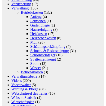
Versicherung
(17)
Verwaltung
(135)
Betriebskosten
(132)
Aufzug
(4)
Fernsehen
(1)
Gartenpflege
(1)
Hausreinigung
(8)
Heizkosten
(17)
Heiznebenkosten
(8)
Müll
(28)
Schädlingsbekämpfung
(4)
Schnee- & Eisbeseitigung
(31)
Schornsteinfeger
(10)
Straßenreinigung
(2)
Strom
(12)
Wasser
(21)
Betriebskosten
(3)
Verwaltungsbeirat
(14)
Videos
(200)
Vorverwalter
(5)
Wartung & Pflege
(68)
Webschnipsel des Tages
(15)
Website-Statistik
(4)
Wirtschaftsplan
(1)