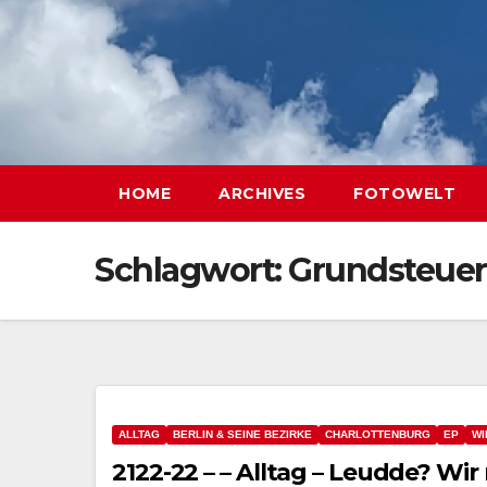
HOME
ARCHIVES
FOTOWELT
Schlagwort:
Grundsteuer
ALLTAG
BERLIN & SEINE BEZIRKE
CHARLOTTENBURG
EP
WI
2122-22 – – Alltag – Leudde? Wir