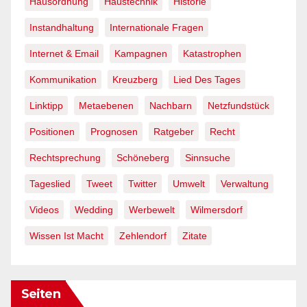
Hausordnung
Haustechnik
Historie
Instandhaltung
Internationale Fragen
Internet & Email
Kampagnen
Katastrophen
Kommunikation
Kreuzberg
Lied Des Tages
Linktipp
Metaebenen
Nachbarn
Netzfundstück
Positionen
Prognosen
Ratgeber
Recht
Rechtsprechung
Schöneberg
Sinnsuche
Tageslied
Tweet
Twitter
Umwelt
Verwaltung
Videos
Wedding
Werbewelt
Wilmersdorf
Wissen Ist Macht
Zehlendorf
Zitate
Seiten