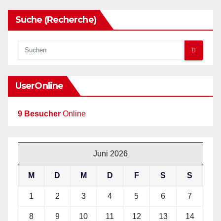
Suche (Recherche)
UserOnline
9 Besucher
Online
Juni 2026
M
D
M
D
F
S
S
1
2
3
4
5
6
7
8
9
10
11
12
13
14