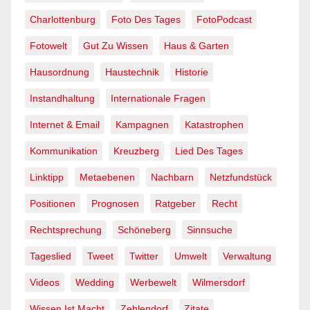
Charlottenburg
Foto Des Tages
FotoPodcast
Fotowelt
Gut Zu Wissen
Haus & Garten
Hausordnung
Haustechnik
Historie
Instandhaltung
Internationale Fragen
Internet & Email
Kampagnen
Katastrophen
Kommunikation
Kreuzberg
Lied Des Tages
Linktipp
Metaebenen
Nachbarn
Netzfundstück
Positionen
Prognosen
Ratgeber
Recht
Rechtsprechung
Schöneberg
Sinnsuche
Tageslied
Tweet
Twitter
Umwelt
Verwaltung
Videos
Wedding
Werbewelt
Wilmersdorf
Wissen Ist Macht
Zehlendorf
Zitate