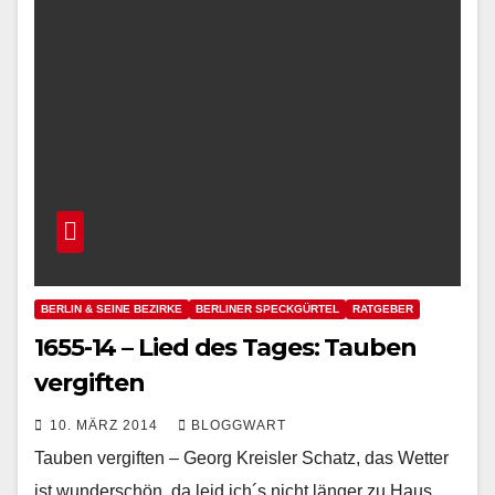
BERLIN & SEINE BEZIRKE
BERLINER SPECKGÜRTEL
RATGEBER
1655-14 – Lied des Tages: Tauben
vergiften
10. MÄRZ 2014
BLOGGWART
Tauben vergiften – Georg Kreisler Schatz, das Wetter
ist wunderschön, da leid ich´s nicht länger zu Haus.