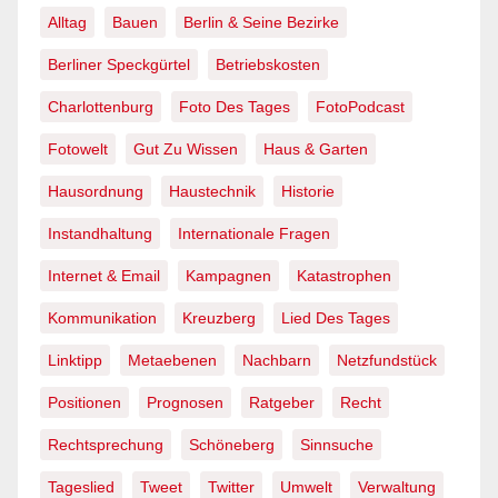
Alltag
Bauen
Berlin & Seine Bezirke
Berliner Speckgürtel
Betriebskosten
Charlottenburg
Foto Des Tages
FotoPodcast
Fotowelt
Gut Zu Wissen
Haus & Garten
Hausordnung
Haustechnik
Historie
Instandhaltung
Internationale Fragen
Internet & Email
Kampagnen
Katastrophen
Kommunikation
Kreuzberg
Lied Des Tages
Linktipp
Metaebenen
Nachbarn
Netzfundstück
Positionen
Prognosen
Ratgeber
Recht
Rechtsprechung
Schöneberg
Sinnsuche
Tageslied
Tweet
Twitter
Umwelt
Verwaltung