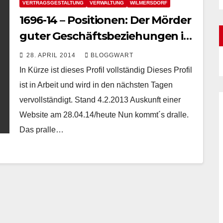
VERTRAGSGESTALTUNG
VERWALTUNG
WILMERSDORF
1696-14 – Positionen: Der Mörder
guter Geschäftsbeziehungen ist
immer der Gärtner
28. APRIL 2014
BLOGGWART
In Kürze ist dieses Profil vollständig Dieses Profil
ist in Arbeit und wird in den nächsten Tagen
vervollständigt. Stand 4.2.2013 Auskunft einer
Website am 28.04.14/heute Nun kommt´s dralle.
Das pralle…