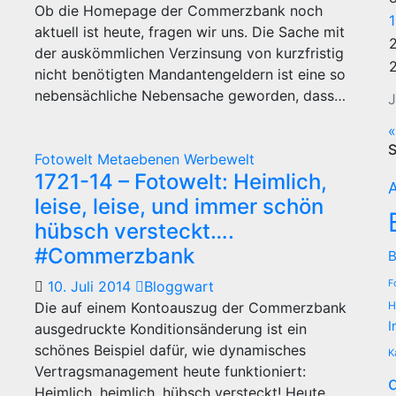
Ob die Homepage der Commerzbank noch
aktuell ist heute, fragen wir uns. Die Sache mit
der auskömmlichen Verzinsung von kurzfristig
nicht benötigten Mandantengeldern ist eine so
nebensächliche Nebensache geworden, dass…
J
«
S
Fotowelt
Metaebenen
Werbewelt
1721-14 – Fotowelt: Heimlich,
A
leise, leise, und immer schön
hübsch versteckt….
#Commerzbank
B
10. Juli 2014
Bloggwart
F
Die auf einem Kontoauszug der Commerzbank
H
I
ausgedruckte Konditionsänderung ist ein
schönes Beispiel dafür, wie dynamisches
K
Vertragsmanagement heute funktioniert:
Heimlich, heimlich, hübsch versteckt! Heute