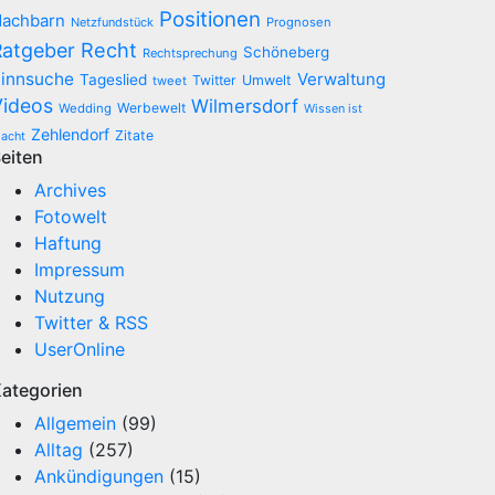
Positionen
achbarn
Netzfundstück
Prognosen
Recht
Ratgeber
Schöneberg
Rechtsprechung
innsuche
Verwaltung
Tageslied
Twitter
Umwelt
tweet
Videos
Wilmersdorf
Werbewelt
Wedding
Wissen ist
Zehlendorf
Zitate
acht
eiten
Archives
Fotowelt
Haftung
Impressum
Nutzung
Twitter & RSS
UserOnline
ategorien
Allgemein
(99)
Alltag
(257)
Ankündigungen
(15)