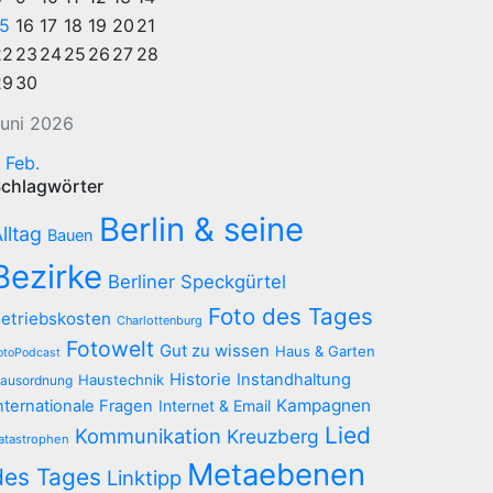
15
16
17
18
19
20
21
22
23
24
25
26
27
28
29
30
uni 2026
 Feb.
chlagwörter
Berlin & seine
lltag
Bauen
Bezirke
Berliner Speckgürtel
Foto des Tages
etriebskosten
Charlottenburg
Fotowelt
Gut zu wissen
Haus & Garten
otoPodcast
Historie
Instandhaltung
Haustechnik
ausordnung
Kampagnen
nternationale Fragen
Internet & Email
Lied
Kommunikation
Kreuzberg
atastrophen
Metaebenen
des Tages
Linktipp