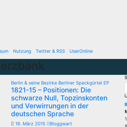
ssum
Nutzung
Twitter & RSS
UserOnline
erzbank
S
Berlin & seine Bezirke
Berliner Speckgürtel
EP
1821-15 – Positionen: Die
U
schwarze Null, Topzinskonten
und Verwirrungen in der
deutschen Sprache
1
18. März 2015
Bloggwart