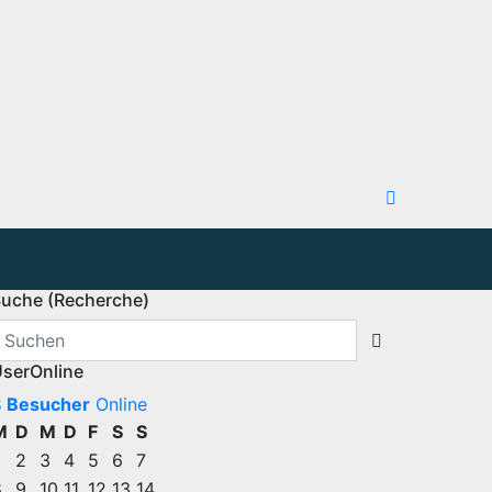
uche (Recherche)
serOnline
8 Besucher
Online
M
D
M
D
F
S
S
2
3
4
5
6
7
8
9
10
11
12
13
14