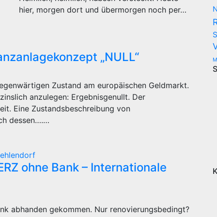
N
hier, morgen dort und übermorgen noch per…
S
nanzanlagekonzept „NULL“
M
S
egenwärtigen Zustand am europäischen Geldmarkt.
zinslich anzulegen: Ergebnisgenullt. Der
keit. Eine Zustandsbeschreibung von
ich dessen….…
ehlendorf
Z ohne Bank – Internationale
K
Bank abhanden gekommen. Nur renovierungsbedingt?