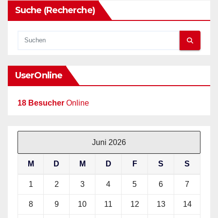
Suche (Recherche)
UserOnline
18 Besucher
Online
Juni 2026
M
D
M
D
F
S
S
1
2
3
4
5
6
7
8
9
10
11
12
13
14