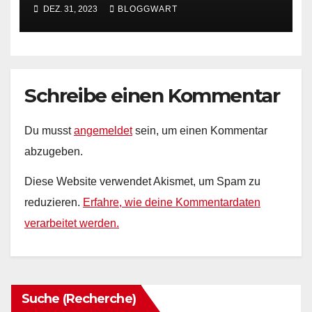
Kommunikation mit der
DEZ. 31, 2023
BLOGGWART
Verwaltung in Berlin –
(Handbuch 456. Ausgabe)
Schreibe einen Kommentar
Du musst
angemeldet
sein, um einen Kommentar
abzugeben.
Diese Website verwendet Akismet, um Spam zu
reduzieren.
Erfahre, wie deine Kommentardaten
verarbeitet werden.
Suche (Recherche)