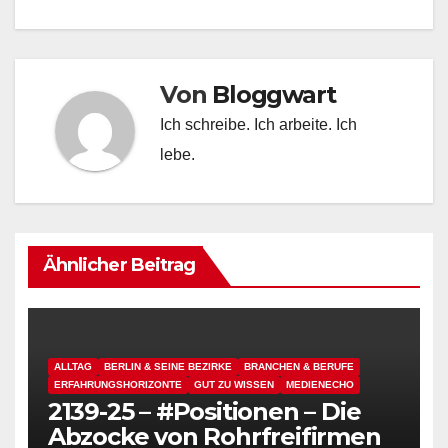
Von
Bloggwart
Ich schreibe. Ich arbeite. Ich
lebe.
Ähnlicher Beitrag
ALLTAG
BERLIN & SEINE BEZIRKE
BRANCHEN & BERUFE
ERFAHRUNGSHORIZONTE
GUT ZU WISSEN
MEDIENECHO
2139-25 – #Positionen – Die
Abzocke von Rohrfreifirmen