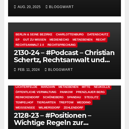
AUG. 20, 2025
BLOGGWART
BERLIN & SEINE BEZIRKE
CHARLOTTENBURG
DATENSCHUTZ
EP
GUT ZU WISSEN
MEDIENECHO
METAEBENEN
RECHT
RECHTSANWALT 2.0
RECHTSPRECHUNG
2130-24 – #Podcast – Christian
Schertz, Rechtsanwalt und
Retter der Privatsphäre – Mut
FEB. 11, 2024
BLOGGWART
ALLTAG
BERLIN & SEINE BEZIRKE
BERLINER SPECKGÜRTEL
und den Willen zum Sieg –
CHARLOTTENBURG
EP
FRIEDRICHSHAIN
HELLERSDORF
Liebt er Italien?
KAMPAGNEN
KÖPENICK
KREUZBERG
LICHTENBERG
LICHTERFELDE
MARZAHN
METAEBENEN
MITTE
NEUKÖLLN
ÖFFENTLICHE VERWALTUNG
PANKOW
PRENZLAUER BERG
REINICKENDORF
SCHÖNEBERG
SPANDAU
STEGLITZ
TEMPELHOF
TIERGARTEN
TREPTOW
WEDDING
WEISSENSEE
WILMERSDORF
ZEHLENDORF
2128-23 – #Positionen –
Wichtige Regeln zur