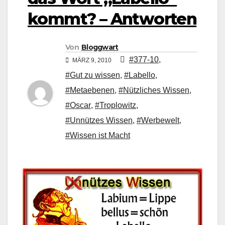
kommt? – Antworten
Von
Bloggwart
#377-10
,
MÄRZ 9, 2010
#Gut zu wissen
,
#Labello
,
#Metaebenen
,
#Nützliches Wissen
,
#Oscar
,
#Troplowitz
,
#Unnützes Wissen
,
#Werbewelt
,
#Wissen ist Macht