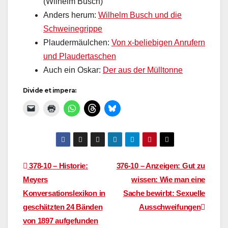
(Wilhelm Busch)
Anders herum:
Wilhelm Busch und die
Schweinegrippe
Plaudermäulchen:
Von x-beliebigen Anrufern
und Plaudertaschen
Auch ein Oskar:
Der aus der Mülltonne
Divide et impera:
Beitragsnavigation
378-10 – Historie:
376-10 – Anzeigen: Gut zu
Meyers
wissen: Wie man eine
Konversationslexikon in
Sache bewirbt: Sexuelle
geschätzten 24 Bänden
Ausschweifungen
von 1897 aufgefunden