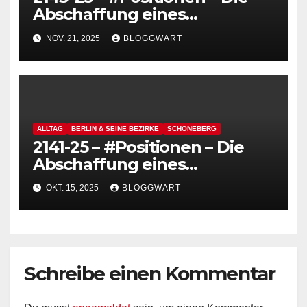
Abschaffung eines
funktionierenden
NOV. 21, 2025
BLOGGWART
Deutschlands, heute: Das
Bauaktenarchiv
ALLTAG
BERLIN & SEINE BEZIRKE
SCHÖNEBERG
2141-25 – #Positionen – Die
Abschaffung eines
funktionierenden
OKT. 15, 2025
BLOGGWART
Deutschlands – heute: BSR
Orangen
Schreibe einen Kommentar