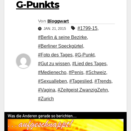
G-Punkts
Von
Bloggwart
#1799-15
,
JAN. 21, 2015
#Berlin & seine Bezirke
,
#Berliner Speckgürtel
,
#Foto des Tages
,
#G-Punkt
,
#Gut zu wissen
,
#Lied des Tages
,
#Medienecho
,
#Penis
,
#Schweiz
,
#Sexualleben
,
#Tageslied
,
#Trends
,
#Vagina
,
#Zeitgeist ZwanzigZehn
,
#Zurich