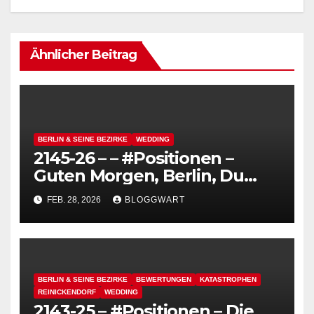
Ähnlicher Beitrag
BERLIN & SEINE BEZIRKE
WEDDING
2145-26 – – #Positionen –
Guten Morgen, Berlin, Du
kannst so hässlich sein,
FEB. 28, 2026
BLOGGWART
schmutzig und grau – Die
Hitlerei
BERLIN & SEINE BEZIRKE
BEWERTUNGEN
KATASTROPHEN
REINICKENDORF
WEDDING
2143-25 – #Positionen – Die