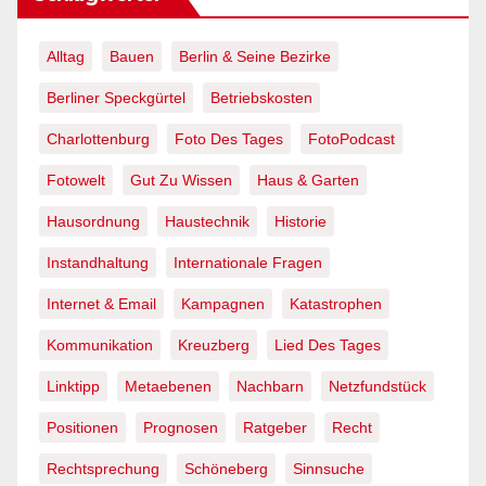
Alltag
Bauen
Berlin & Seine Bezirke
Berliner Speckgürtel
Betriebskosten
Charlottenburg
Foto Des Tages
FotoPodcast
Fotowelt
Gut Zu Wissen
Haus & Garten
Hausordnung
Haustechnik
Historie
Instandhaltung
Internationale Fragen
Internet & Email
Kampagnen
Katastrophen
Kommunikation
Kreuzberg
Lied Des Tages
Linktipp
Metaebenen
Nachbarn
Netzfundstück
Positionen
Prognosen
Ratgeber
Recht
Rechtsprechung
Schöneberg
Sinnsuche