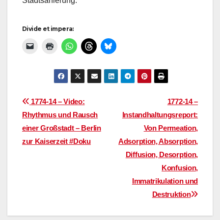
Stadtsanierung.
Divide et impera:
Beitragsnavigation
1774-14 – Video:
1772-14 –
Rhythmus und Rausch
Instandhaltungsreport:
einer Großstadt – Berlin
Von Permeation,
zur Kaiserzeit #Doku
Adsorption, Absorption,
Diffusion, Desorption,
Konfusion,
Immatrikulation und
Destruktion