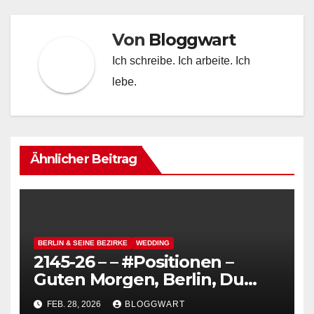
Von
Bloggwart
Ich schreibe. Ich arbeite. Ich
lebe.
Ähnlicher Beitrag
BERLIN & SEINE BEZIRKE
WEDDING
2145-26 – – #Positionen –
Guten Morgen, Berlin, Du
kannst so hässlich sein,
FEB. 28, 2026
BLOGGWART