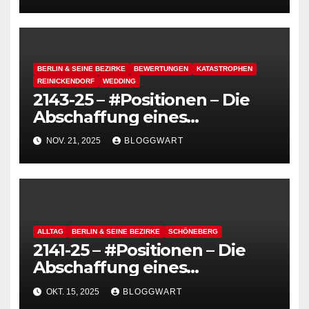
schmutzig und grau – Die
Hitlerei
BERLIN & SEINE BEZIRKE
BEWERTUNGEN
KATASTROPHEN
REINICKENDORF
WEDDING
2143-25 – #Positionen – Die
Abschaffung eines
funktionierenden
NOV. 21, 2025
BLOGGWART
Deutschlands, heute: Das
Bauaktenarchiv
ALLTAG
BERLIN & SEINE BEZIRKE
SCHÖNEBERG
2141-25 – #Positionen – Die
Abschaffung eines
funktionierenden
OKT. 15, 2025
BLOGGWART
Deutschlands – heute: BSR