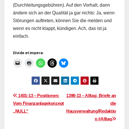
(Durchleitungsgebühren). Auf den Vorhalt, dann
ändere sich an der Qualität ja gar nichts: Ja, wenn
Störungen auftreten, können Sie die melden und
wenn es nicht klappt, kündigen. Ach, das ist ja
einfach.
Divide et impera:
Beitragsnavigation
1401-13 – Positionen:
1398-13 – Alltag: Briefe an
Vom Finanzanlagekonzept
die
„NULL“
Hausverwaltung/Redaktio
n #Alltag