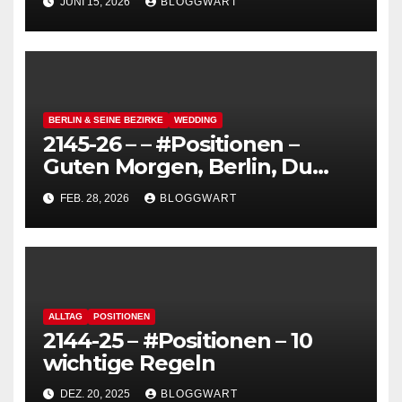
JUNI 15, 2026
BLOGGWART
BERLIN & SEINE BEZIRKE
WEDDING
2145-26 – – #Positionen –
Guten Morgen, Berlin, Du
kannst so hässlich sein,
FEB. 28, 2026
BLOGGWART
schmutzig und grau – Die
Hitlerei
ALLTAG
POSITIONEN
2144-25 – #Positionen – 10
wichtige Regeln
DEZ. 20, 2025
BLOGGWART