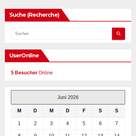
Suche (Recherche)
UserOnline
5 Besucher
Online
Juni 2026
M
D
M
D
F
S
S
1
2
3
4
5
6
7
8
9
10
11
12
13
14