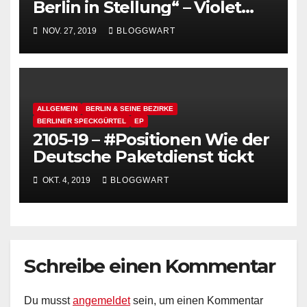
Berlin in Stellung“ – Violet
Schulz – Dienstmädchen im
NOV. 27, 2019
BLOGGWART
Berlin der
Jahrhundertwende (Berliner
Geschichte(n))
ALLGEMEIN
BERLIN & SEINE BEZIRKE
BERLINER SPECKGÜRTEL
EP
2105-19 – #Positionen Wie der
Deutsche Paketdienst tickt
OKT. 4, 2019
BLOGGWART
Schreibe einen Kommentar
Du musst
angemeldet
sein, um einen Kommentar