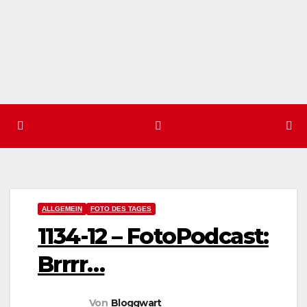
ALLGEMEIN
FOTO DES TAGES
1134-12 – FotoPodcast:
Brrrr…
Von
Bloggwart