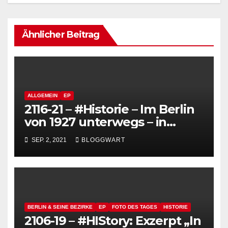
Ähnlicher Beitrag
ALLGEMEIN
EP
2116-21 – #Historie – Im Berlin
von 1927 unterwegs – in
Farbe (Filmbeitrag) –
SEP. 2, 2021
BLOGGWART
Symphonie einer Großstadt
BERLIN & SEINE BEZIRKE
EP
FOTO DES TAGES
HISTORIE
2106-19 – #HIStory: Exzerpt „In