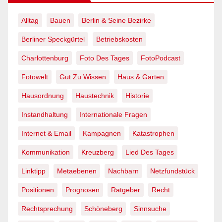
Alltag
Bauen
Berlin & Seine Bezirke
Berliner Speckgürtel
Betriebskosten
Charlottenburg
Foto Des Tages
FotoPodcast
Fotowelt
Gut Zu Wissen
Haus & Garten
Hausordnung
Haustechnik
Historie
Instandhaltung
Internationale Fragen
Internet & Email
Kampagnen
Katastrophen
Kommunikation
Kreuzberg
Lied Des Tages
Linktipp
Metaebenen
Nachbarn
Netzfundstück
Positionen
Prognosen
Ratgeber
Recht
Rechtsprechung
Schöneberg
Sinnsuche