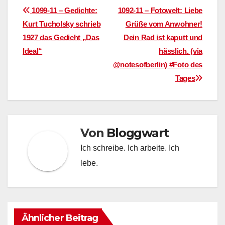
Beitragsnavigation
1099-11 – Gedichte:
1092-11 – Fotowelt: Liebe
Kurt Tucholsky schrieb
Grüße vom Anwohner!
1927 das Gedicht „Das
Dein Rad ist kaputt und
Ideal“
hässlich. (via
@notesofberlin) #Foto des
Tages
Von
Bloggwart
Ich schreibe. Ich arbeite. Ich
lebe.
Ähnlicher Beitrag