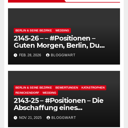
BERLIN & SEINE BEZIRKE
WEDDING
2145-26 – – #Positionen –
Guten Morgen, Berlin, Du
kannst so hässlich sein,
FEB. 28, 2026
BLOGGWART
schmutzig und grau – Die
Hitlerei
BERLIN & SEINE BEZIRKE
BEWERTUNGEN
KATASTROPHEN
REINICKENDORF
WEDDING
2143-25 – #Positionen – Die
Abschaffung eines
funktionierenden
NOV. 21, 2025
BLOGGWART
Deutschlands, heute: Das