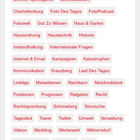
Charlottenburg
Foto Des Tages
FotoPodcast
Fotowelt
Gut Zu Wissen
Haus & Garten
Hausordnung
Haustechnik
Historie
Instandhaltung
Internationale Fragen
Internet & Email
Kampagnen
Katastrophen
Kommunikation
Kreuzberg
Lied Des Tages
Linktipp
Metaebenen
Nachbarn
Netzfundstück
Positionen
Prognosen
Ratgeber
Recht
Rechtsprechung
Schöneberg
Sinnsuche
Tageslied
Tweet
Twitter
Umwelt
Verwaltung
Videos
Wedding
Werbewelt
Wilmersdorf