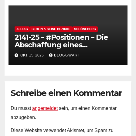
Bauaktenarchiv
ALLTAG
BERLIN & SEINE BEZIRKE
SCHÖNEBERG
2141-25 – #Positionen – Die
Abschaffung eines
funktionierenden
OKT. 15, 2025
BLOGGWART
Deutschlands – heute: BSR
Orangen
Schreibe einen Kommentar
Du musst
angemeldet
sein, um einen Kommentar
abzugeben.
Diese Website verwendet Akismet, um Spam zu