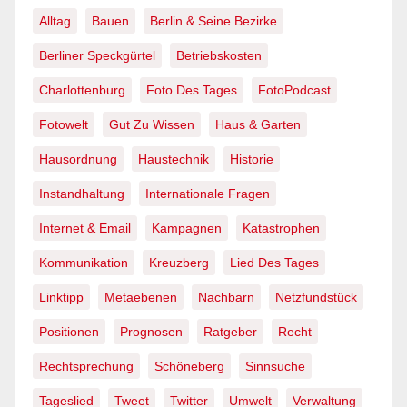
Alltag
Bauen
Berlin & Seine Bezirke
Berliner Speckgürtel
Betriebskosten
Charlottenburg
Foto Des Tages
FotoPodcast
Fotowelt
Gut Zu Wissen
Haus & Garten
Hausordnung
Haustechnik
Historie
Instandhaltung
Internationale Fragen
Internet & Email
Kampagnen
Katastrophen
Kommunikation
Kreuzberg
Lied Des Tages
Linktipp
Metaebenen
Nachbarn
Netzfundstück
Positionen
Prognosen
Ratgeber
Recht
Rechtsprechung
Schöneberg
Sinnsuche
Tageslied
Tweet
Twitter
Umwelt
Verwaltung