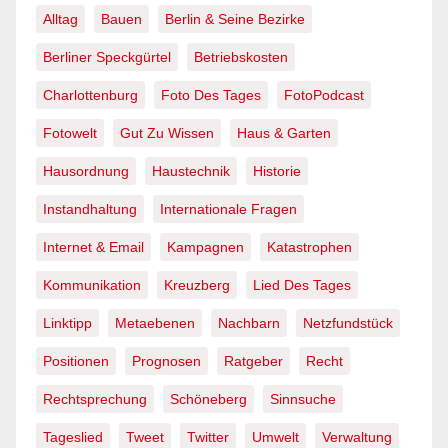
Alltag
Bauen
Berlin & Seine Bezirke
Berliner Speckgürtel
Betriebskosten
Charlottenburg
Foto Des Tages
FotoPodcast
Fotowelt
Gut Zu Wissen
Haus & Garten
Hausordnung
Haustechnik
Historie
Instandhaltung
Internationale Fragen
Internet & Email
Kampagnen
Katastrophen
Kommunikation
Kreuzberg
Lied Des Tages
Linktipp
Metaebenen
Nachbarn
Netzfundstück
Positionen
Prognosen
Ratgeber
Recht
Rechtsprechung
Schöneberg
Sinnsuche
Tageslied
Tweet
Twitter
Umwelt
Verwaltung