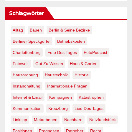
Schlagwörter
Alltag
Bauen
Berlin & Seine Bezirke
Berliner Speckgürtel
Betriebskosten
Charlottenburg
Foto Des Tages
FotoPodcast
Fotowelt
Gut Zu Wissen
Haus & Garten
Hausordnung
Haustechnik
Historie
Instandhaltung
Internationale Fragen
Internet & Email
Kampagnen
Katastrophen
Kommunikation
Kreuzberg
Lied Des Tages
Linktipp
Metaebenen
Nachbarn
Netzfundstück
Positionen
Prognosen
Ratgeber
Recht