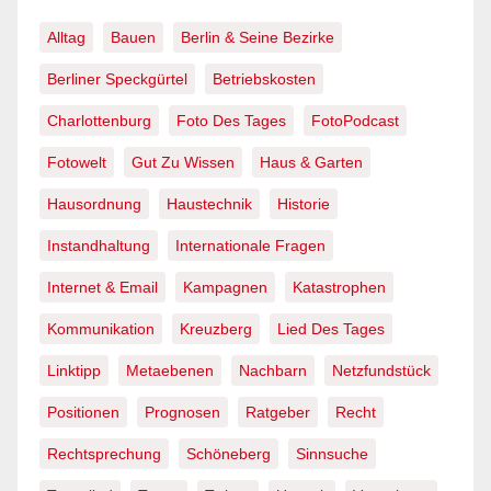
Alltag
Bauen
Berlin & Seine Bezirke
Berliner Speckgürtel
Betriebskosten
Charlottenburg
Foto Des Tages
FotoPodcast
Fotowelt
Gut Zu Wissen
Haus & Garten
Hausordnung
Haustechnik
Historie
Instandhaltung
Internationale Fragen
Internet & Email
Kampagnen
Katastrophen
Kommunikation
Kreuzberg
Lied Des Tages
Linktipp
Metaebenen
Nachbarn
Netzfundstück
Positionen
Prognosen
Ratgeber
Recht
Rechtsprechung
Schöneberg
Sinnsuche