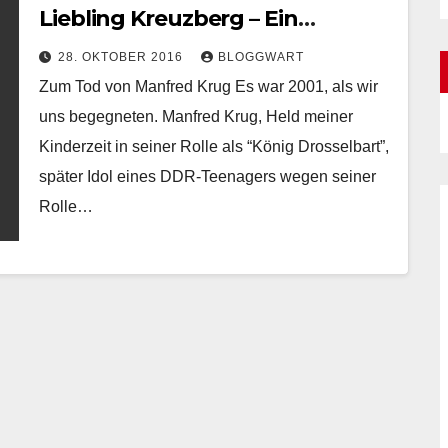
Liebling Kreuzberg – Ein
gelungener #Nachruf von Grit
28. OKTOBER 2016
BLOGGWART
Maroske
Zum Tod von Manfred Krug Es war 2001, als wir
uns begegneten. Manfred Krug, Held meiner
Kinderzeit in seiner Rolle als “König Drosselbart”,
später Idol eines DDR-Teenagers wegen seiner
Rolle…