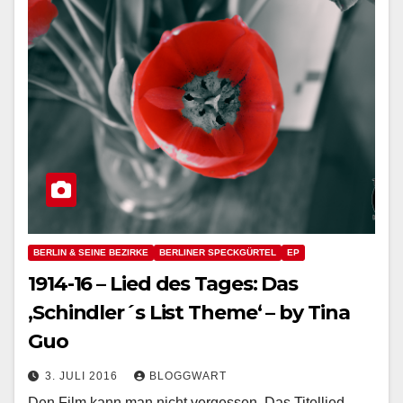
BERLIN & SEINE BEZIRKE
BERLINER SPECKGÜRTEL
EP
1914-16 – Lied des Tages: Das
‚Schindler´s List Theme‘ – by Tina
Guo
3. JULI 2016
BLOGGWART
Den Film kann man nicht vergessen. Das Titellied