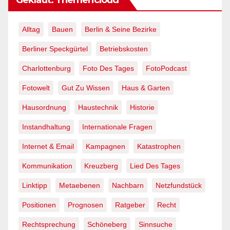
Alltag
Bauen
Berlin & Seine Bezirke
Berliner Speckgürtel
Betriebskosten
Charlottenburg
Foto Des Tages
FotoPodcast
Fotowelt
Gut Zu Wissen
Haus & Garten
Hausordnung
Haustechnik
Historie
Instandhaltung
Internationale Fragen
Internet & Email
Kampagnen
Katastrophen
Kommunikation
Kreuzberg
Lied Des Tages
Linktipp
Metaebenen
Nachbarn
Netzfundstück
Positionen
Prognosen
Ratgeber
Recht
Rechtsprechung
Schöneberg
Sinnsuche