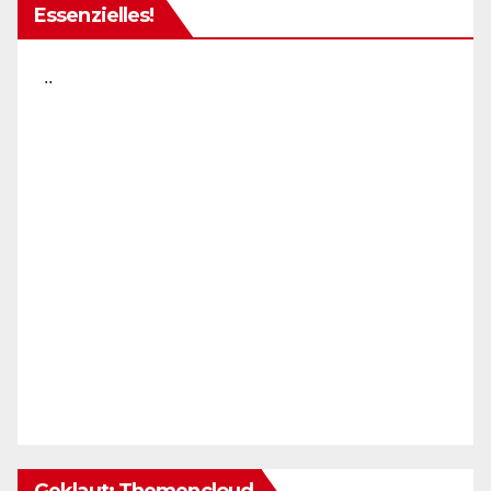
Essenzielles!
..
Geklaut: Themencloud