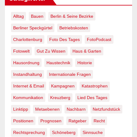
Alltag
Bauen
Berlin & Seine Bezirke
Berliner Speckgürtel
Betriebskosten
Charlottenburg
Foto Des Tages
FotoPodcast
Fotowelt
Gut Zu Wissen
Haus & Garten
Hausordnung
Haustechnik
Historie
Instandhaltung
Internationale Fragen
Internet & Email
Kampagnen
Katastrophen
Kommunikation
Kreuzberg
Lied Des Tages
Linktipp
Metaebenen
Nachbarn
Netzfundstück
Positionen
Prognosen
Ratgeber
Recht
Rechtsprechung
Schöneberg
Sinnsuche