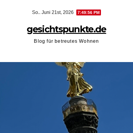
Zum
So.. Juni 21st, 2026
7:49:57 PM
Inhalt
springen
gesichtspunkte.de
Blog für betreutes Wohnen