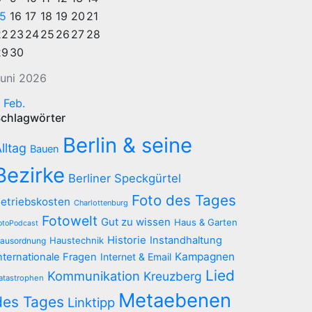
15
16
17
18
19
20
21
22
23
24
25
26
27
28
29
30
uni 2026
 Feb.
chlagwörter
Berlin & seine
lltag
Bauen
Bezirke
Berliner Speckgürtel
Foto des Tages
etriebskosten
Charlottenburg
Fotowelt
Gut zu wissen
Haus & Garten
otoPodcast
Historie
Instandhaltung
Haustechnik
ausordnung
Kampagnen
nternationale Fragen
Internet & Email
Lied
Kommunikation
Kreuzberg
atastrophen
Metaebenen
des Tages
Linktipp