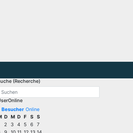
uche (Recherche)
serOnline
 Besucher
Online
M
D
M
D
F
S
S
2
3
4
5
6
7
8
9
10
11
12
13
14