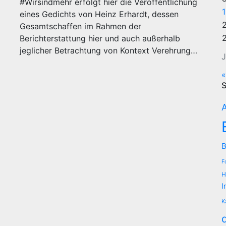
#Wirsindmehr erfolgt hier die Veröffentlichung
eines Gedichts von Heinz Erhardt, dessen
Gesamtschaffen im Rahmen der
Berichterstattung hier und auch außerhalb
jeglicher Betrachtung von Kontext Verehrung…
J
«
S
A
B
F
H
I
K