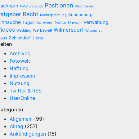
Positionen
achbarn
Netzfundstück
Prognosen
Recht
Ratgeber
Schöneberg
Rechtsprechung
innsuche
Verwaltung
Tageslied
Twitter
Umwelt
tweet
Videos
Wilmersdorf
Werbewelt
Wedding
Wissen ist
Zehlendorf
Zitate
acht
eiten
Archives
Fotowelt
Haftung
Impressum
Nutzung
Twitter & RSS
UserOnline
ategorien
Allgemein
(99)
Alltag
(257)
Ankündigungen
(15)