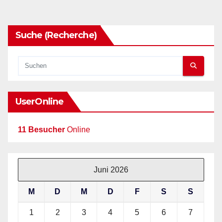
Suche (Recherche)
UserOnline
11 Besucher
Online
Juni 2026
M
D
M
D
F
S
S
1
2
3
4
5
6
7