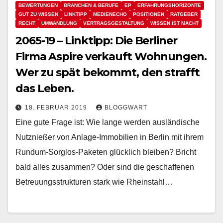
BEWERTUNGEN
BRANCHEN & BERUFE
EP
ERFAHRUNGSHORIZONTE
GUT ZU WISSEN
LINKTIPP
MEDIENECHO
POSITIONEN
RATGEBER
RECHT
UMWANDLUNG
VERTRAGSGESTALTUNG
WISSEN IST MACHT
2065-19 – Linktipp: Die Berliner
Firma Aspire verkauft Wohnungen.
Wer zu spät bekommt, den strafft
das Leben.
18. FEBRUAR 2019
BLOGGWART
Eine gute Frage ist: Wie lange werden ausländische
Nutznießer von Anlage-Immobilien in Berlin mit ihrem
Rundum-Sorglos-Paketen glücklich bleiben? Bricht
bald alles zusammen? Oder sind die geschaffenen
Betreuungsstrukturen stark wie Rheinstahl…