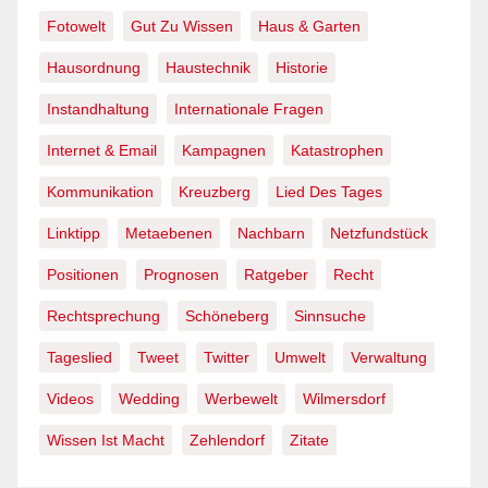
Fotowelt
Gut Zu Wissen
Haus & Garten
Hausordnung
Haustechnik
Historie
Instandhaltung
Internationale Fragen
Internet & Email
Kampagnen
Katastrophen
Kommunikation
Kreuzberg
Lied Des Tages
Linktipp
Metaebenen
Nachbarn
Netzfundstück
Positionen
Prognosen
Ratgeber
Recht
Rechtsprechung
Schöneberg
Sinnsuche
Tageslied
Tweet
Twitter
Umwelt
Verwaltung
Videos
Wedding
Werbewelt
Wilmersdorf
Wissen Ist Macht
Zehlendorf
Zitate