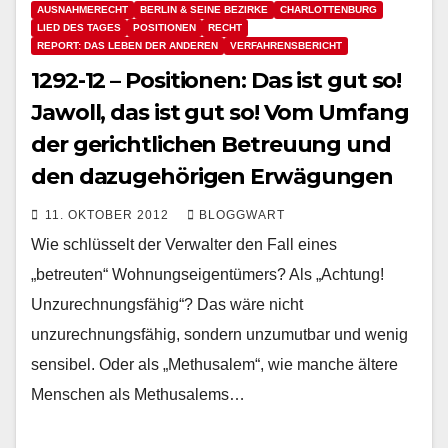
AUSNAHMERECHT
BERLIN & SEINE BEZIRKE
CHARLOTTENBURG
LIED DES TAGES
POSITIONEN
RECHT
REPORT: DAS LEBEN DER ANDEREN
VERFAHRENSBERICHT
1292-12 – Positionen: Das ist gut so!
Jawoll, das ist gut so! Vom Umfang
der gerichtlichen Betreuung und
den dazugehörigen Erwägungen
11. OKTOBER 2012
BLOGGWART
Wie schlüsselt der Verwalter den Fall eines
„betreuten“ Wohnungseigentümers? Als „Achtung!
Unzurechnungsfähig“? Das wäre nicht
unzurechnungsfähig, sondern unzumutbar und wenig
sensibel. Oder als „Methusalem“, wie manche ältere
Menschen als Methusalems…