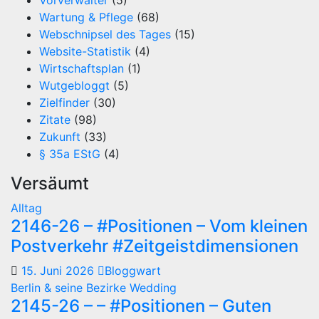
Vorverwalter
(5)
Wartung & Pflege
(68)
Webschnipsel des Tages
(15)
Website-Statistik
(4)
Wirtschaftsplan
(1)
Wutgebloggt
(5)
Zielfinder
(30)
Zitate
(98)
Zukunft
(33)
§ 35a EStG
(4)
Versäumt
Alltag
2146-26 – #Positionen – Vom kleinen
Postverkehr #Zeitgeistdimensionen
15. Juni 2026
Bloggwart
Berlin & seine Bezirke
Wedding
2145-26 – – #Positionen – Guten