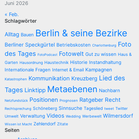
Juni 2026
« Feb.
Schlagwörter
Berlin & seine Bezirke
Alltag
Bauen
Foto
Berliner Speckgürtel
Betriebskosten
Charlottenburg
des Tages
Fotowelt
Gut zu wissen
Haus &
FotoPodcast
Historie
Instandhaltung
Garten
Haustechnik
Hausordnung
Kampagnen
Internationale Fragen
Internet & Email
Lied des
Kommunikation
Kreuzberg
Katastrophen
Metaebenen
Tages
Linktipp
Nachbarn
Positionen
Recht
Ratgeber
Netzfundstück
Prognosen
Sinnsuche
Schöneberg
Tageslied
Twitter
Rechtsprechung
tweet
Videos
Wilmersdorf
Verwaltung
Umwelt
Werbewelt
Wedding
Zehlendorf
Zitate
Wissen ist Macht
Seiten