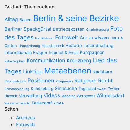
Geklaut: Themencloud
Berlin & seine Bezirke
Alltag
Bauen
Foto
Berliner Speckgürtel
Betriebskosten
Charlottenburg
des Tages
Fotowelt
Gut zu wissen
Haus &
FotoPodcast
Historie
Instandhaltung
Garten
Haustechnik
Hausordnung
Kampagnen
Internationale Fragen
Internet & Email
Lied des
Kommunikation
Kreuzberg
Katastrophen
Metaebenen
Tages
Linktipp
Nachbarn
Positionen
Recht
Ratgeber
Netzfundstück
Prognosen
Sinnsuche
Schöneberg
Tageslied
Twitter
Rechtsprechung
tweet
Videos
Wilmersdorf
Verwaltung
Umwelt
Werbewelt
Wedding
Zehlendorf
Zitate
Wissen ist Macht
Seiten
Archives
Fotowelt