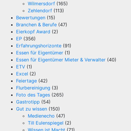
Wilmersdorf
(165)
Zehlendorf
(113)
Bewertungen
(15)
Branchen & Berufe
(47)
Eierkopf Award
(2)
EP
(356)
Erfahrungshorizonte
(91)
Essen für Eigentümer
(1)
Essen für Eigentümer Mieter & Verwalter
(40)
ETV
(1)
Excel
(2)
Feiertage
(42)
Flurbereinigung
(3)
Foto des Tages
(265)
Gastrotipp
(54)
Gut zu wissen
(150)
Medienecho
(47)
Till Eulenspiegel
(2)
Wissen ist Macht
(71)