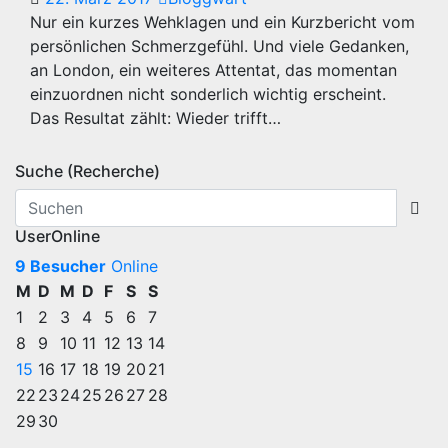
Nur ein kurzes Wehklagen und ein Kurzbericht vom
persönlichen Schmerzgefühl. Und viele Gedanken,
an London, ein weiteres Attentat, das momentan
einzuordnen nicht sonderlich wichtig erscheint.
Das Resultat zählt: Wieder trifft…
Suche (Recherche)
UserOnline
9 Besucher
Online
M
D
M
D
F
S
S
1
2
3
4
5
6
7
8
9
10
11
12
13
14
15
16
17
18
19
20
21
22
23
24
25
26
27
28
29
30