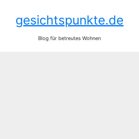
Zum
Do.. Juni 25th, 2026
Inhalt
gesichtspunkte.de
springen
Blog für betreutes Wohnen