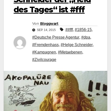
des Tages“ ist #fff
Von
Bloggwart
##fff
,
#1856-15
,
SEP. 14, 2015
#Deutsche Presse Agentur
,
#dpa
,
#Fremdenhass
,
#Helge Schneider
,
#Kampagnen
,
#Metaebenen
,
#Zivilcourage