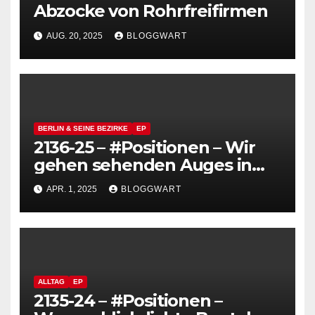
Abzocke von Rohrfreifirmen
AUG. 20, 2025
BLOGGWART
BERLIN & SEINE BEZIRKE
EP
2136-25 – #Positionen – Wir
gehen sehenden Auges in
den Untergang der Republik
APR. 1, 2025
BLOGGWART
(Interview Andrej Hermlin)
ALLTAG
EP
2135-24 – #Positionen –