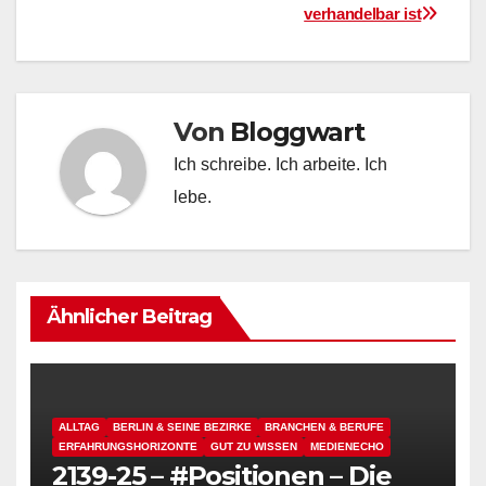
verhandelbar ist
Von
Bloggwart
Ich schreibe. Ich arbeite. Ich
lebe.
Ähnlicher Beitrag
ALLTAG
BERLIN & SEINE BEZIRKE
BRANCHEN & BERUFE
ERFAHRUNGSHORIZONTE
GUT ZU WISSEN
MEDIENECHO
2139-25 – #Positionen – Die