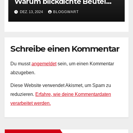
Warum blickdichte Beutel
das Müllsystem belasten
DEZ. 13, 2024
BLOGGWART
Schreibe einen Kommentar
Du musst
angemeldet
sein, um einen Kommentar
abzugeben.
Diese Website verwendet Akismet, um Spam zu
reduzieren.
Erfahre, wie deine Kommentardaten
verarbeitet werden.