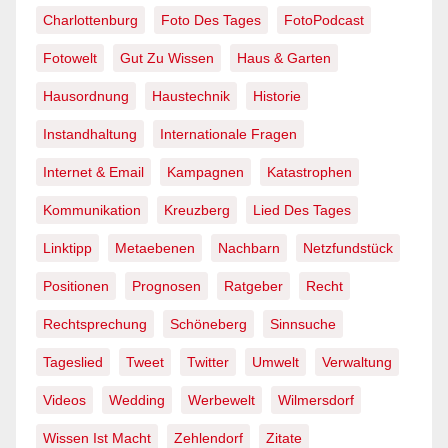
Charlottenburg
Foto Des Tages
FotoPodcast
Fotowelt
Gut Zu Wissen
Haus & Garten
Hausordnung
Haustechnik
Historie
Instandhaltung
Internationale Fragen
Internet & Email
Kampagnen
Katastrophen
Kommunikation
Kreuzberg
Lied Des Tages
Linktipp
Metaebenen
Nachbarn
Netzfundstück
Positionen
Prognosen
Ratgeber
Recht
Rechtsprechung
Schöneberg
Sinnsuche
Tageslied
Tweet
Twitter
Umwelt
Verwaltung
Videos
Wedding
Werbewelt
Wilmersdorf
Wissen Ist Macht
Zehlendorf
Zitate