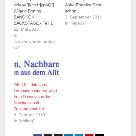
video="jKcp1rjcpaQ"]
Anke Engelke Sehr
Wigald Boning:
schön.
BANGKOK
3. September 2014
BACKSTAGE - Teil 1
In "Videos"
(via Youtube) "Garlic?
22. Mai 2013
Oh, I have never seen
In
a thing like that," sagt
"#BerlinUndSeineBezir
Wigald Boning
ke"
erstaunt. Dies sind die
Abenteuer des
deutschen
Comedystars Wigald
Boning als Gast im
thailändischen
286-10 – Britisches
Fernsehen. Begleitet
Immobilienportal verweist
von seinem RTL
Pete Doherty aus der
Samstag Nacht
Nachbarschaft –
Kollegen Tommy
Zusammenbruch
Krappweis und Erik…
8. Februar 2010
In "#Alltag"