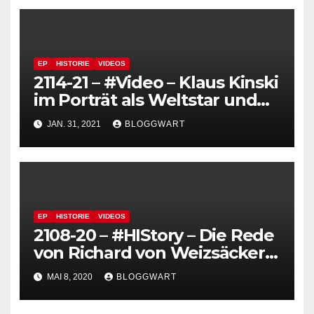
EP
HISTORIE
VIDEOS
2114-21 – #Video – Klaus Kinski
im Porträt als Weltstar und
Tyrann, der polarisiert
JAN. 31, 2021
BLOGGWART
EP
HISTORIE
VIDEOS
2108-20 – #HIStory – Die Rede
von Richard von Weizsäcker
zum 08. Mai 1945
MAI 8, 2020
BLOGGWART