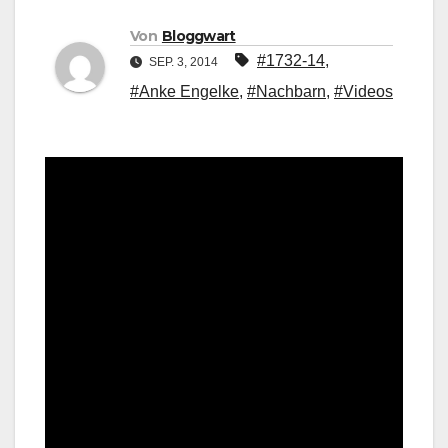
Von
Bloggwart
#1732-14
,
SEP. 3, 2014
#Anke Engelke
,
#Nachbarn
,
#Videos