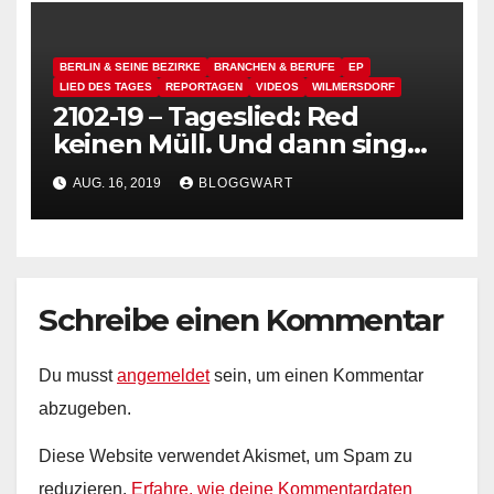
BERLIN & SEINE BEZIRKE
BRANCHEN & BERUFE
EP
LIED DES TAGES
REPORTAGEN
VIDEOS
WILMERSDORF
2102-19 – Tageslied: Red
keinen Müll. Und dann sing
bitte auch keinen…
AUG. 16, 2019
BLOGGWART
Schreibe einen Kommentar
Du musst
angemeldet
sein, um einen Kommentar
abzugeben.
Diese Website verwendet Akismet, um Spam zu
reduzieren.
Erfahre, wie deine Kommentardaten