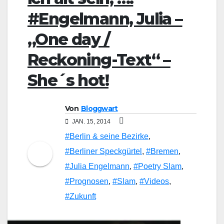
#Engelmann, Julia –
„One day /
Reckoning-Text“ –
She´s hot!
Von
Bloggwart
JAN. 15, 2014
#Berlin & seine Bezirke
,
#Berliner Speckgürtel
,
#Bremen
,
#Julia Engelmann
,
#Poetry Slam
,
#Prognosen
,
#Slam
,
#Videos
,
#Zukunft