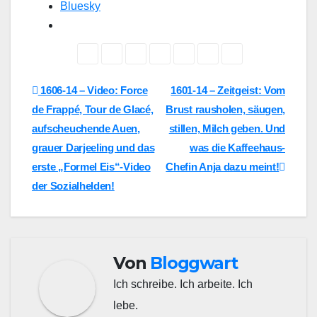
Bluesky
Beitragsnavigation
1606-14 – Video: Force
1601-14 – Zeitgeist: Vom
de Frappé, Tour de Glacé,
Brust rausholen, säugen,
aufscheuchende Auen,
stillen, Milch geben. Und
grauer Darjeeling und das
was die Kaffeehaus-
erste „Formel Eis“-Video
Chefin Anja dazu meint!
der Sozialhelden!
Von
Bloggwart
Ich schreibe. Ich arbeite. Ich
lebe.