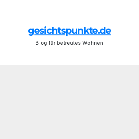
Zum
So.. Juni 28th, 2026
Inhalt
springen
gesichtspunkte.de
Blog für betreutes Wohnen