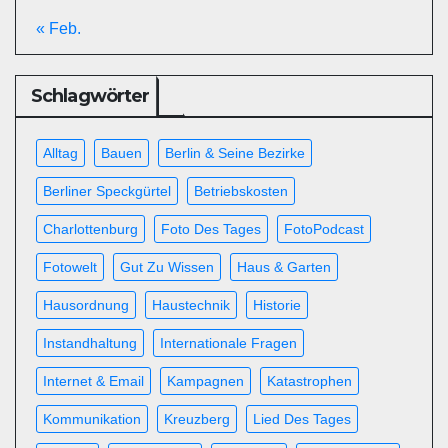
« Feb.
Schlagwörter
Alltag
Bauen
Berlin & Seine Bezirke
Berliner Speckgürtel
Betriebskosten
Charlottenburg
Foto Des Tages
FotoPodcast
Fotowelt
Gut Zu Wissen
Haus & Garten
Hausordnung
Haustechnik
Historie
Instandhaltung
Internationale Fragen
Internet & Email
Kampagnen
Katastrophen
Kommunikation
Kreuzberg
Lied Des Tages