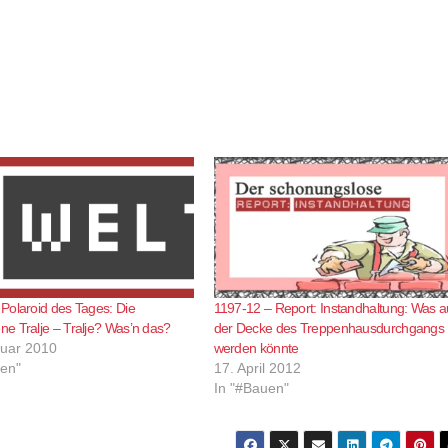
Polaroid des Tages: Die
1197-12 – Report: Instandhaltung: Was a
e Tralje – Tralje? Was’n das?
der Decke des Treppenhausdurchgangs
ruar 2010
werden könnte
uen"
17. April 2012
In "#Bauen"