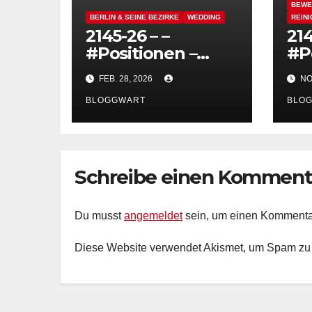
BEWE
BERLIN & SEINE BEZIRKE
WEDDING
REIN
2145-26 – –
214
#Positionen –
#P
Guten Morgen,
Ab
FEB. 28, 2026
NOV
Berlin, Du kannst
ei
so hässlich sein,
BLOGGWART
fu
BLO
schmutzig und
De
grau – Die Hitlerei
he
Ba
Schreibe einen Komment
Du musst
angemeldet
sein, um einen Kommenta
Diese Website verwendet Akismet, um Spam zu