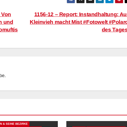
: Von
1156-12 – Report: Instandhaltung: A
n und
Kleinvieh macht Mist #Fotowelt #Polar
romuftis
des Tage
ebe.
N & SEINE BEZIRKE