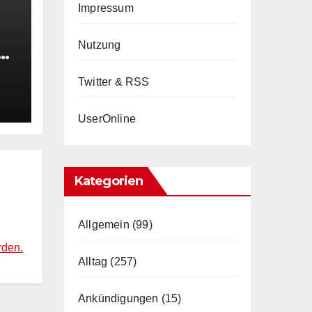
Impressum
Nutzung
e
Twitter & RSS
en
UserOnline
Kategorien
Allgemein
(99)
rden.
Alltag
(257)
Ankündigungen
(15)