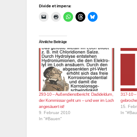
Divide et impera:
Ähnliche Beiträge
293-10 – Außendienstbericht: Dadideldum,
317-10 – 
der Kommissar geht um – und wer im Loch
gebrochen
angesäuert ist!
15. Feb
9. Februar 2010
In "#Ba
In "#Bauen"