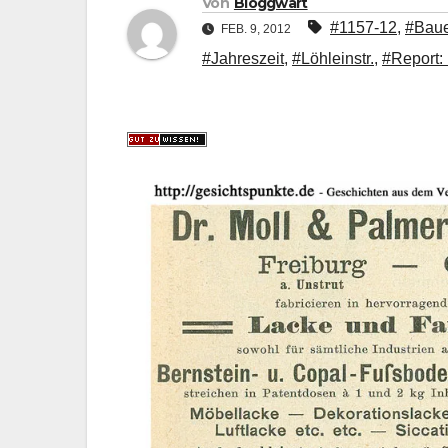
Von
Bloggwart
#1157-12
,
#Bau
FEB. 9, 2012
#Jahreszeit
,
#Löhleinstr.
,
#Report: