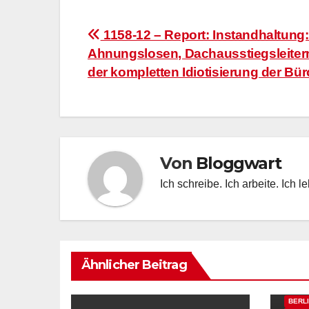
Beitragsnavigation
1158-12 – Report: Instandhaltung
Ahnungslosen, Dachausstiegsleiter
der kompletten Idiotisierung der Bü
Von
Bloggwart
Ich schreibe. Ich arbeite. Ich l
Ähnlicher Beitrag
BERLI